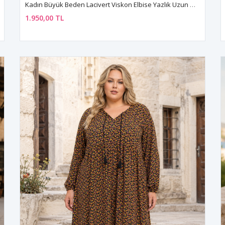
Kadın Büyük Beden Lacivert Viskon Elbise Yazlık Uzun Düğmeli Cepli Çıtır Çiçek Desenli
1.950,00 TL