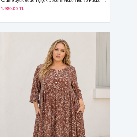
Kadın Büyük Beden Çiçek Desenli Viskon Elbise Püsküllü Yaka Yazlık Uzun
1.980,00 TL