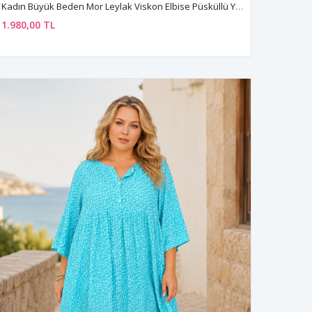
Kadın Büyük Beden Mor Leylak Viskon Elbise Püsküllü Yaka Yazlık Uzun Kollu Çıtır Çiçek Desenli
1.980,00 TL