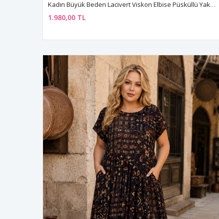
Kadın Büyük Beden Lacivert Viskon Elbise Püsküllü Yaka Yazlık Uzun Kollu Çıtır Çiçek Desenli
1.980,00 TL