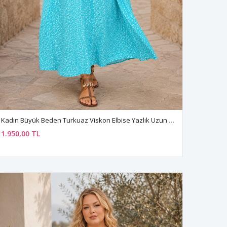
Kadın Büyük Beden Turkuaz Viskon Elbise Yazlık Uzun Düğmeli Cepli Çıtır Çiçek Desenli
1.950,00 TL