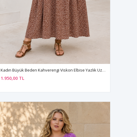
Kadın Büyük Beden Kahverengi Viskon Elbise Yazlık Uzun Düğmeli Cepli Çıtır Çiçek Desenli
1.950,00 TL