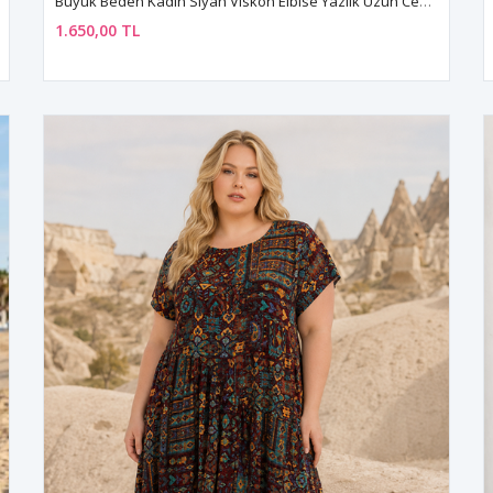
Büyük Beden Kadın Siyah Viskon Elbise Yazlık Uzun Cepli Çiçek Desenli Rahat Kesim
1.650,00 TL