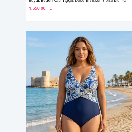
Büyük Beden Kadın Çiçek Desenli Viskon Elbise Mor Yazlık Uzun Cepli Model
1.650,00 TL