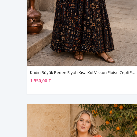
Kadın Büyük Beden Siyah Kısa Kol Viskon Elbise Cepli Etnik Desenli Yazlık Uzun Boho Model
1.550,00 TL