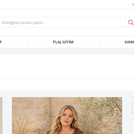
S
M
PLAJ GIYIM
HAMI