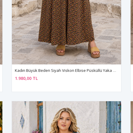
Kadın Büyük Beden Siyah Viskon Elbise Püsküllü Yaka Yazlık Uzun Kollu Çiçek Desenli
1.980,00 TL