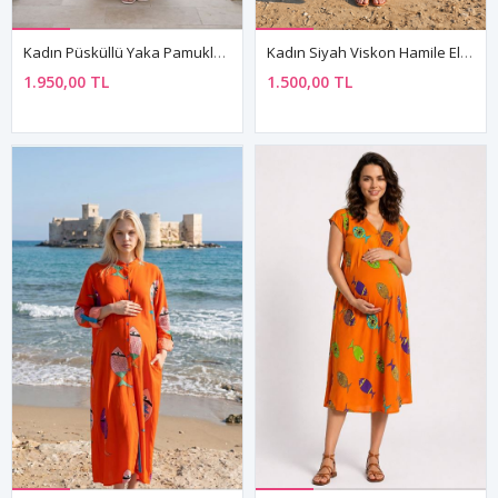
Kadın Püsküllü Yaka Pamuklu Hamile Elbisesi Marin Desenli Uzun Kollu Yazlık Elbise
Kadın Siyah Viskon Hamile Elbisesi Hakim Yaka Truvakar Kol Yazlık Uzun Balık Desenli Gömlek Model
1.950,00 TL
1.500,00 TL