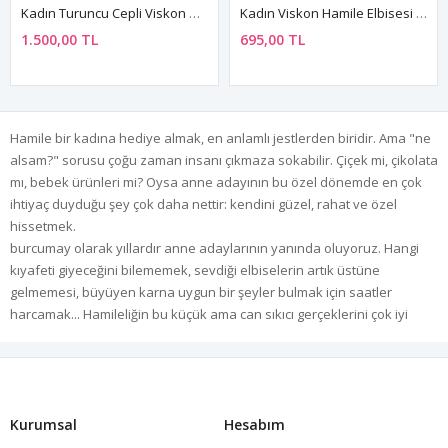
Kadın Turuncu Cepli Viskon Hamile Elbisesi Hakim Yaka Truvakar Kol Yazlık Uzun Balık Desenli
Kadın Viskon Hamile Elbisesi Turuncu Balık Desenli Yazlık Günlük Elbise
1.500,00 TL
695,00 TL
Hamile bir kadına hediye almak, en anlamlı jestlerden biridir. Ama "ne
alsam?" sorusu çoğu zaman insanı çıkmaza sokabilir. Çiçek mi, çikolata
mı, bebek ürünleri mi? Oysa anne adayının bu özel dönemde en çok
ihtiyaç duyduğu şey çok daha nettir: kendini güzel, rahat ve özel
hissetmek.
burcumay olarak yıllardır anne adaylarının yanında oluyoruz. Hangi
kıyafeti giyeceğini bilememek, sevdiği elbiselerin artık üstüne
gelmemesi, büyüyen karna uygun bir şeyler bulmak için saatler
harcamak... Hamileliğin bu küçük ama can sıkıcı gerçeklerini çok iyi
biliyoruz. Bu yüzden hamile kadına verilebilecek en güzel hediyenin,
ona hem konfor hem de özgüven kazandıran bir giyim parçası
olduğuna inanıyoruz.
Neden Giyim Hediyesi?
Kurumsal
Hesabım
Giyim hediyesi, hamile kadına alınabilecek en kullanışlı ve en kalıcı