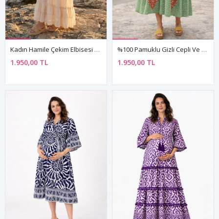
Kadın Hamile Çekim Elbisesi Madonna Yaka Fırfır Detaylı Çok Katlı Kol Ham Pamuk Uzun Elbise
%100 Pamuklu Gizli Cepli Ve Nakışlı Desenli Yeşil Hamile Gömlek Elbise
1.950,00 TL
1.950,00 TL