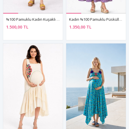
%100 Pamuklu Kadın Kuşaklı Ve Cepli Yazlık Lacivert Gömlek Yaka Hamile Elbisesi
Kadın %100 Pamuklu Püsküllü Mor Bohem Hamile Elbisesi
1.500,00 TL
1.350,00 TL