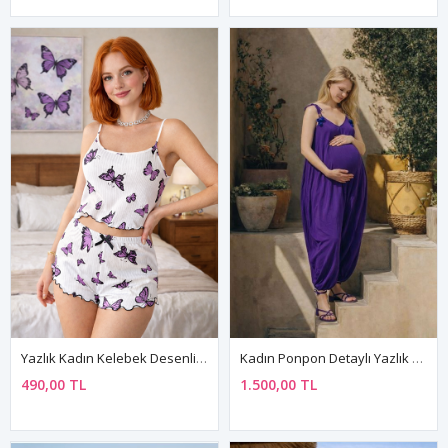
Yazlık Kadın Kelebek Desenli Şortlu Pijama Takımı İnce Askılı Kolsuz Rahat Kumaş
Kadın Ponpon Detaylı Yazlık Pamuklu Viskon Mor Hamile Tulum Elbise
490,00 TL
1.500,00 TL