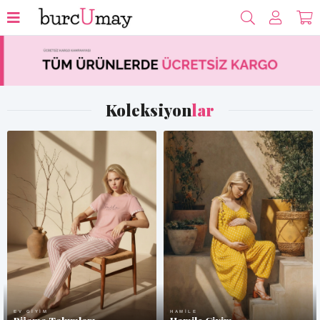
Koleksiyon
lar
EV GIYIM
HAMILE