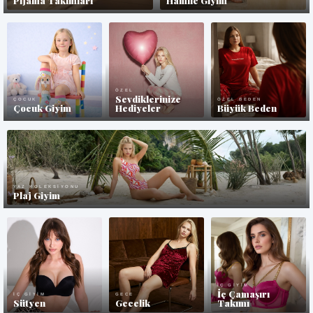
Pijama Takımları
Hamile Giyim
ÖZEL
Sevdiklerinize
ÇOCUK
ÖZEL BEDEN
Çocuk Giyim
Hediyeler
Büyük Beden
YAZ KOLEKSIYONU
Plaj Giyim
İÇ GIYIM
İç Çamaşırı
İÇ GIYIM
GECE
Sütyen
Gecelik
Takımı