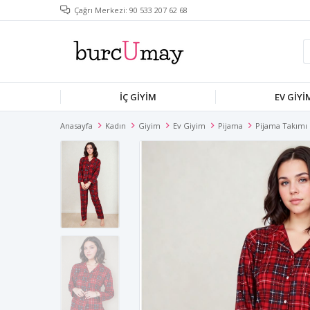
Çağrı Merkezi: 90 533 207 62 68
İÇ GIYIM
EV GIYI
Anasayfa
Kadın
Giyim
Ev Giyim
Pijama
Pijama Takımı