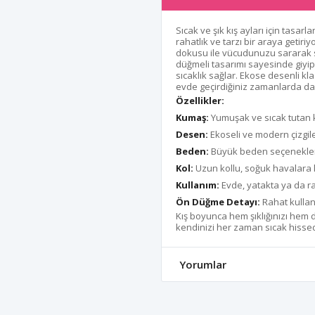
Sıcak ve şık kış ayları için tasa
rahatlık ve tarzı bir araya getir
dokusu ile vücudunuzu sararak s
düğmeli tasarımı sayesinde giyip 
sıcaklık sağlar. Ekose desenli kla
evde geçirdiğiniz zamanlarda da ş
Özellikler:
Kumaş:
Yumuşak ve sıcak tutan k
Desen:
Ekoseli ve modern çizgil
Beden:
Büyük beden seçenekler
Kol:
Uzun kollu, soğuk havalara 
Kullanım:
Evde, yatakta ya da ra
Ön Düğme Detayı:
Rahat kullan
Kış boyunca hem şıklığınızı hem 
kendinizi her zaman sıcak hissed
Yorumlar