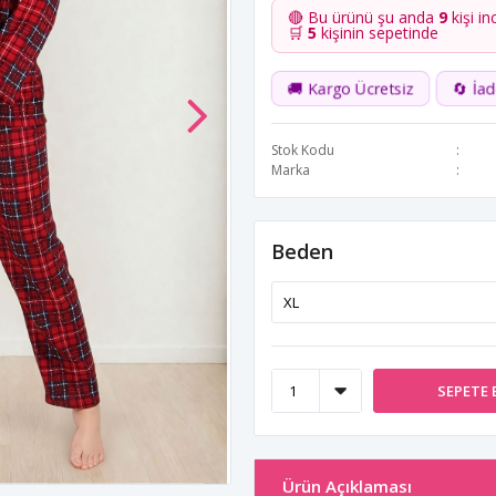
🔴 Bu ürünü şu anda
9
kişi in
🛒
5
kişinin sepetinde
🚚 Kargo Ücretsiz
🔄 İa
Stok Kodu
Marka
Beden
SEPETE 
Ürün Açıklaması