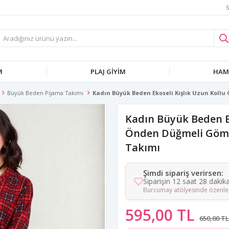
S
M
PLAJ GIYIM
HAMI
Büyük Beden Pijama Takımı
Kadın Büyük Beden Ekoseli Kışlık Uzun Koll
Kadın Büyük Beden Ek
Önden Düğmeli Gömle
Takımı
Şimdi sipariş verirsen:
Siparişin 12 saat 28 dakik
Burcumay atölyesinde özenle 
595,00 TL
650,00 TL