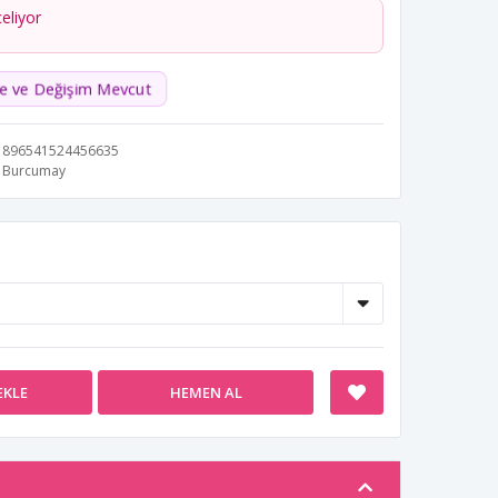
celiyor
de ve Değişim Mevcut
896541524456635
Burcumay
EKLE
HEMEN AL