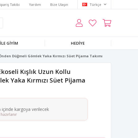
ipariş Takibi
Yardım
Bize Ulaşın
Türkçe
LE GIYIM
HEDIYE
u Önden Düğmeli Gömlek Yaka Kırmızı Süet Pijama Takımı
oseli Kışlık Uzun Kollu
k Yaka Kırmızı Süet Pijama
a içinde kargoya verilecek
hazırlanır