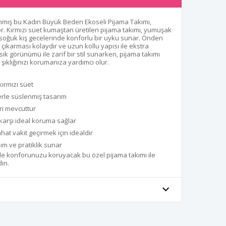
rlanmış bu Kadın Büyük Beden Ekoseli Pijama Takımı,
iyor. Kırmızı süet kumaştan üretilen pijama takımı, yumuşak
oğuk kış gecelerinde konforlu bir uyku sunar. Önden
çıkarması kolaydır ve uzun kollu yapısı ile ekstra
sik görünümü ile zarif bir stil sunarken, pijama takımı
ıklığınızı korumanıza yardımcı olur.
ırmızı süet
erle süslenmiş tasarım
i mevcuttur
karşı ideal koruma sağlar
hat vakit geçirmek için idealdir
ım ve pratiklik sunar
de konforunuzu koruyacak bu özel pijama takımı ile
in.