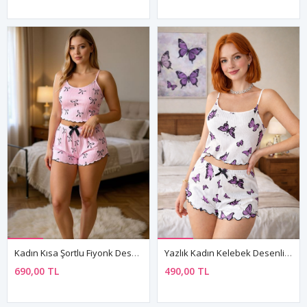
Kadın Kısa Şortlu Fiyonk Desenli Kolsuz Askılı Mini Pembe Pijama Takım
Yazlık Kadın Kelebek Desenli Şortlu Pijama Takımı İnce Askılı Kolsuz Rahat Kumaş
690,00 TL
490,00 TL