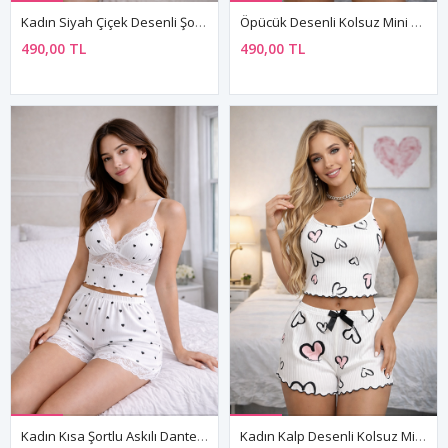
Kadın Siyah Çiçek Desenli Şortlu Pijama Takımı Dantelli Yumuşak Kolsuz Askılı Ev Giyim
Öpücük Desenli Kolsuz Mini Siyah Şortlu Askılı Yazlık Pijama Takımı
490,00 TL
490,00 TL
Kadın Kısa Şortlu Askılı Dantel Detaylı Kalp Desenli Beyaz Büstiyer Mini Pijama Takımı
Kadın Kalp Desenli Kolsuz Mini Beyaz Şortlu Fiyonk Detaylı Askılı Yazlık Pijama Takımı