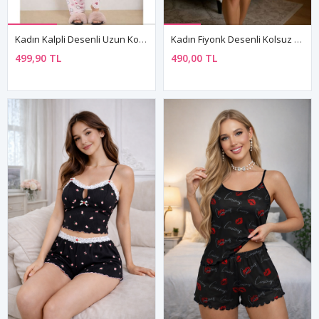
Kadın Kalpli Desenli Uzun Kollu Önden Düğmeli Gömlek Yaka Pembe Pijama Takımı
Kadın Fiyonk Desenli Kolsuz Mini Beyaz Şortlu Askılı Yazlık Pijama Takımı
499,90 TL
490,00 TL