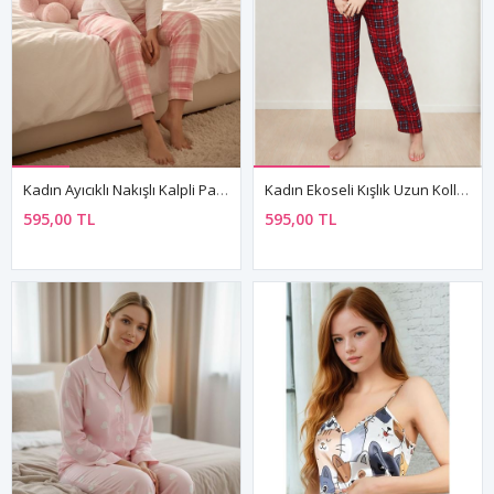
Kadın Ayıcıklı Nakışlı Kalpli Pamuklu Uzun Kollu Mevsimlik Sevgililer Günü Hediyesi Pijama Takımı
Kadın Ekoseli Kışlık Uzun Kollu Desenli Önden Düğmeli Kırmızı Süet Pijama Takımı
595,00 TL
595,00 TL