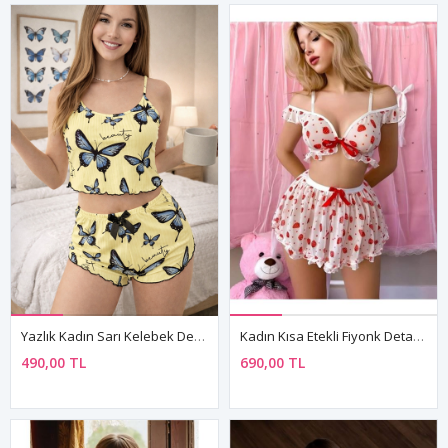
Yazlık Kadın Sarı Kelebek Desenli Şortlu Pijama Takımı İnce Askılı Kolsuz Rahat Kumaş
Kadın Kısa Etekli Fiyonk Detaylı Transparan Çilekli Büstiyer Mini Gecelik Takım
490,00 TL
690,00 TL