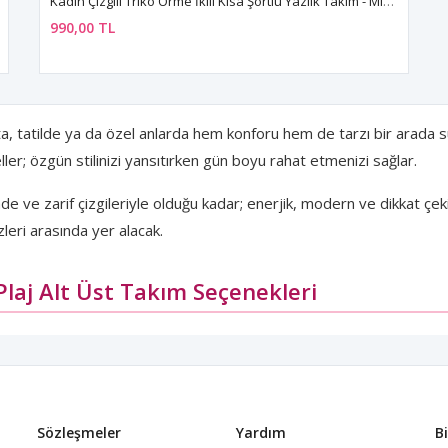
Kadın Çizgili Triko Örme İkili Kısa Şortlu Yazlık Takım - Mini Crop Bluz Plaj Tatil Kombini
990,00 TL
a, tatilde ya da özel anlarda hem konforu hem de tarzı bir arada sun
ler; özgün stilinizi yansıtırken gün boyu rahat etmenizi sağlar.
e ve zarif çizgileriyle olduğu kadar; enerjik, modern ve dikkat çek
eri arasında yer alacak.
 Plaj Alt Üst Takım Seçenekleri
i, tatil bavulunuzun en kurtarıcı parçalarından biridir. Hafif ve ne
anmıştır. Sahilde yürürken, beach club'ta vakit geçirirken ya da ote
Sözleşmeler
Yardım
B