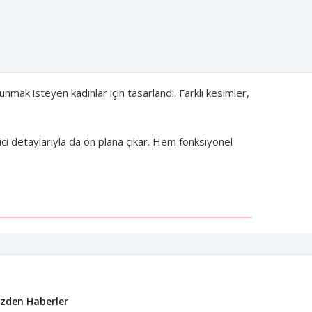
mak isteyen kadınlar için tasarlandı. Farklı kesimler,
ici detaylarıyla da ön plana çıkar. Hem fonksiyonel
fes alabilen kumaşlardan üretilen bu takımlar, mayo ve
lde dinlenirken hem şık görünür hem de özgürce hareket
izden Haberler