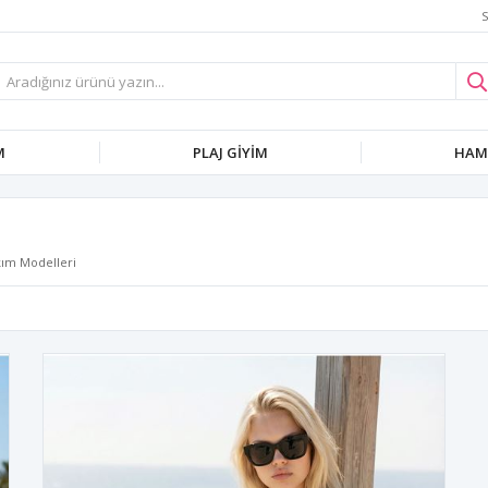
S
M
PLAJ GIYIM
HAMI
akım Modelleri