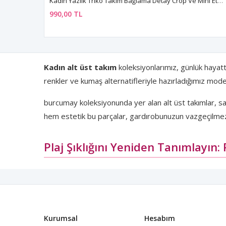
Kadın Yazlık Triko Takım Bağlama Detay Crop Ve Mini Etek Festival Tatil Sahil Bikini Üstü Kombin
990,00 TL
Kadın alt üst takım
koleksiyonlarımız, günlük hayatt
renkler ve kumaş alternatifleriyle hazırladığımız model
burcumay koleksiyonunda yer alan alt üst takımlar, sad
hem estetik bu parçalar, gardırobunuzun vazgeçilmezl
Plaj Şıklığını Yeniden Tanımlayın:
Yaz aylarının favorisi olan
plaj alt üst takım
modeller
bikini üzerine rahatlıkla giyilebilecek şekilde tasarl
edersiniz.
Kurumsal
Hesabım