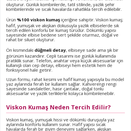
oluşturur. Günlük kombinlerde, tatil stilinde, yazlık şehir
kombinlerinde ve sıcak havalarda rahatlıkla tercih edilebilir.
Ürün
%100 viskon kumaş
içeriğine sahiptir. Viskon kumaş;
hafif, yumuşak ve akışkan dokusuyla yazlık elbiselerde sık
tercih edilen konforlu bir kumaş türüdür. Dökümlü yapısı
sayesinde elbise bedene sert şekilde oturmaz, doğal ve
rahat bir siluet oluşturur.
Ön kısmındaki
düğmeli detay
, elbiseye sade ama şık bir
görünüm kazandırır. Cepli tasarımı ise günlük kullanımda
pratiklik sunar. Telefon, anahtar veya küçük aksesuarlar için
kullanışlı olan cep detayı, elbiseyi hem estetik hem de
fonksiyonel hale getirir.
Uzun formu, rahat kesimi ve hafif kumaş yapısıyla bu model
yaz aylarında ferah bir kullanım sağlar. Kahverengi rengi
sayesinde sandaletler, hasır çantalar, doğal tonlu
aksesuarlar ve yazlık terliklerle kolayca kombinlenebilir.
Viskon Kumaş Neden Tercih Edilir?
Viskon kumaş, yumuşak hissi ve dökümlü duruşuyla yaz
aylarında konforlu kullanım sunar. Hafif yapısı sıcak
havalarda ferah bir giyim deneyimi sağlarken, akışkan