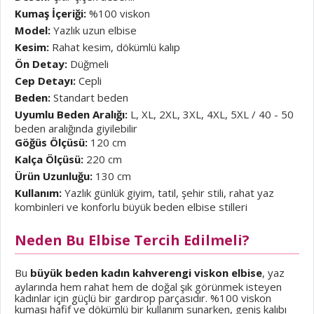
Kumaş İçeriği:
%100 viskon
Model:
Yazlık uzun elbise
Kesim:
Rahat kesim, dökümlü kalıp
Ön Detay:
Düğmeli
Cep Detayı:
Cepli
Beden:
Standart beden
Uyumlu Beden Aralığı:
L, XL, 2XL, 3XL, 4XL, 5XL / 40 - 50
beden aralığında giyilebilir
Göğüs Ölçüsü:
120 cm
Kalça Ölçüsü:
220 cm
Ürün Uzunluğu:
130 cm
Kullanım:
Yazlık günlük giyim, tatil, şehir stili, rahat yaz
kombinleri ve konforlu büyük beden elbise stilleri
Neden Bu Elbise Tercih Edilmeli?
Bu
büyük beden kadın kahverengi viskon elbise
, yaz
aylarında hem rahat hem de doğal şık görünmek isteyen
kadınlar için güçlü bir gardırop parçasıdır. %100 viskon
kumaşı hafif ve dökümlü bir kullanım sunarken, geniş kalıbı