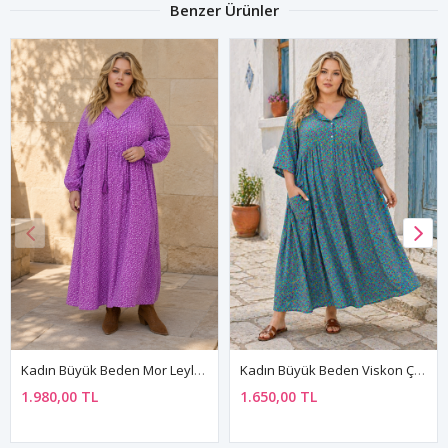
Benzer Ürünler
Kadın Büyük Beden Viskon Çiçek Desenli Düğmeli Cepli Turkuaz Yazlık Elbise
Kadın Büyük Beden Siyah Viskon Elbise Püsküllü Yaka Yazlık Uzun Kollu Çiçek Desenli
1.650,00 TL
1.980,00 TL