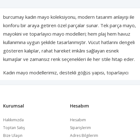
burcumay kadın mayo koleksiyonu, modern tasarım anlayışı ile
konforu bir araya getiren özel parçalar sunar. Tek parça mayo,
mayokini ve toparlayıcı mayo modelleri; hem plaj hem havuz
kullanımına uygun şekilde tasarlanmıştır. Vücut hatlarını dengeli
gösteren kalıplar, rahat hareket imkânı sağlayan esnek
kumaşlar ve zamansız renk seçenekleri ile her stile hitap eder.
Kadın mayo modellerimiz, destekli göğüs yapısı, toparlayıcı
form ve ayarlanabilir askı detayları ile gün boyu konfor sağlar.
Yüksek bel ve toparlayıcı kesimler daha fit bir görünüm
sunarken; sade ve şık tasarımlar plaj stilini tamamlar. Hem
Kurumsal
Hesabım
günlük tatil kullanımına hem de özel tatil kombinlerine uyum
sağlayacak şekilde tasarlanmıştır.
Hakkımızda
Hesabım
burcumay koleksiyonunda yer alan mayolar; kaliteli kumaş
Toptan Satış
Siparişlerim
Bize Ulaşın
Adres Bilgilerim
yapısı sayesinde uzun süreli kullanım sunar. Suya ve güneşe