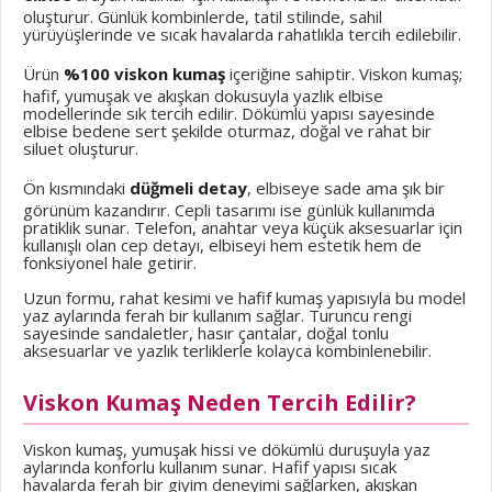
oluşturur. Günlük kombinlerde, tatil stilinde, sahil
yürüyüşlerinde ve sıcak havalarda rahatlıkla tercih edilebilir.
Ürün
%100 viskon kumaş
içeriğine sahiptir. Viskon kumaş;
hafif, yumuşak ve akışkan dokusuyla yazlık elbise
modellerinde sık tercih edilir. Dökümlü yapısı sayesinde
elbise bedene sert şekilde oturmaz, doğal ve rahat bir
siluet oluşturur.
Ön kısmındaki
düğmeli detay
, elbiseye sade ama şık bir
görünüm kazandırır. Cepli tasarımı ise günlük kullanımda
pratiklik sunar. Telefon, anahtar veya küçük aksesuarlar için
kullanışlı olan cep detayı, elbiseyi hem estetik hem de
fonksiyonel hale getirir.
Uzun formu, rahat kesimi ve hafif kumaş yapısıyla bu model
yaz aylarında ferah bir kullanım sağlar. Turuncu rengi
sayesinde sandaletler, hasır çantalar, doğal tonlu
aksesuarlar ve yazlık terliklerle kolayca kombinlenebilir.
Viskon Kumaş Neden Tercih Edilir?
Viskon kumaş, yumuşak hissi ve dökümlü duruşuyla yaz
aylarında konforlu kullanım sunar. Hafif yapısı sıcak
havalarda ferah bir giyim deneyimi sağlarken, akışkan