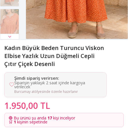
Kadın Büyük Beden Turuncu Viskon
Elbise Yazlık Uzun Düğmeli Cepli
Çıtır Çiçek Desenli
Şimdi sipariş verirsen:
Siparişin yaklaşık 2 saat içinde kargoya
verilecek
Burcumay atölyesinde özenle hazırlanır
1.950,00 TL
🔴 Bu ürünü şu anda
17
kişi inceliyor
🛒
1
kişinin sepetinde