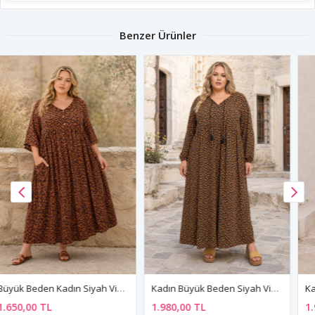
Benzer Ürünler
Kadın Büyük Beden Siyah Viskon Elbise Püsküllü Yaka Yazlık Uzun Kollu Çiçek Desenli
Kadın Büyük Beden Lacivert Viskon Elbise Püsküllü Yaka Yazlık Uzun Kollu Çıtır Çiçek Desenli
1.980,00 TL
1.980,00 TL