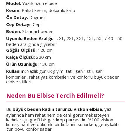
Model:
Yazlık uzun elbise
Kesim:
Rahat kesim, dökümlü kalıp
Ön Detay:
Düğmeli
Cep Detayı:
Cepli
Beden:
Standart beden
Uyumlu Beden Aralığı:
L, XL, 2XL, 3XL, 4XL, 5XL / 40 - 50
beden aralığında giyilebilir
Göğüs Ölçüsü:
120 cm
Kalça Ölçüsü:
220 cm
Ürün Uzunluğu:
130 cm
Kullanım:
Yazlık günlük giyim, tatil, şehir stili, sahil
kombinleri, rahat yaz kombinleri ve konforlu büyük beden
elbise stilleri
Neden Bu Elbise Tercih Edilmeli?
Bu
büyük beden kadın turuncu viskon elbise
, yaz
aylarında hem rahat hem de canlı görünmek isteyen
kadınlar için güçlü bir gardırop parçasıdır. %100 viskon
kumaşı hafif ve dökümlü bir kullanım sunarken, geniş kalıbı
gün boyu konfor sağlar.