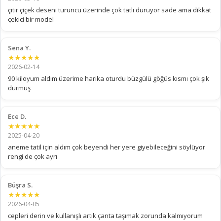
çıtır çiçek deseni turuncu üzerinde çok tatlı duruyor sade ama dikkat
çekici bir model
Sena Y.
★★★★★
2026-02-14
90 kiloyum aldım üzerime harika oturdu büzgülü göğüs kısmı çok şık
durmuş
Ece D.
★★★★★
2025-04-20
aneme tatil için aldım çok beyendi her yere giyebileceğini söylüyor
rengi de çok ayrı
Büşra S.
★★★★★
2026-04-05
cepleri derin ve kullanışlı artık çanta taşımak zorunda kalmıyorum