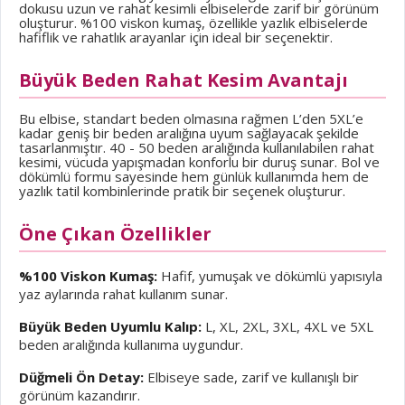
dokusu uzun ve rahat kesimli elbiselerde zarif bir görünüm
oluşturur. %100 viskon kumaş, özellikle yazlık elbiselerde
hafiflik ve rahatlık arayanlar için ideal bir seçenektir.
Büyük Beden Rahat Kesim Avantajı
Bu elbise, standart beden olmasına rağmen L’den 5XL’e
kadar geniş bir beden aralığına uyum sağlayacak şekilde
tasarlanmıştır. 40 - 50 beden aralığında kullanılabilen rahat
kesimi, vücuda yapışmadan konforlu bir duruş sunar. Bol ve
dökümlü formu sayesinde hem günlük kullanımda hem de
yazlık tatil kombinlerinde pratik bir seçenek oluşturur.
Öne Çıkan Özellikler
%100 Viskon Kumaş:
Hafif, yumuşak ve dökümlü yapısıyla
yaz aylarında rahat kullanım sunar.
Büyük Beden Uyumlu Kalıp:
L, XL, 2XL, 3XL, 4XL ve 5XL
beden aralığında kullanıma uygundur.
Düğmeli Ön Detay:
Elbiseye sade, zarif ve kullanışlı bir
görünüm kazandırır.