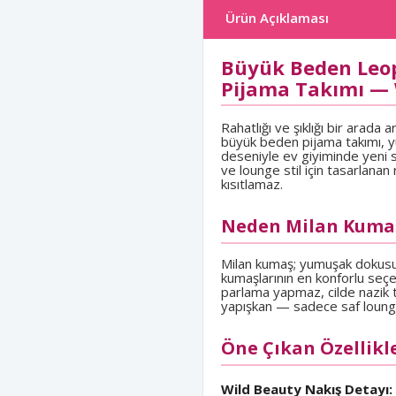
Ürün Açıklaması
Büyük Beden Leop
Pijama Takımı — 
Rahatlığı ve şıklığı bir arad
büyük beden pijama takımı, 
deseniyle ev giyiminde yeni s
ve lounge stil için tasarlana
kısıtlamaz.
Neden Milan Kuma
Milan kumaş; yumuşak dokusu, 
kumaşlarının en konforlu seçe
parlama yapmaz, cilde nazik t
yapışkan — sadece saf loung
Öne Çıkan Özellikl
Wild Beauty Nakış Detayı: