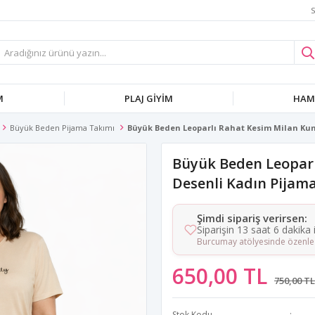
S
M
PLAJ GIYIM
HAMI
Büyük Beden Pijama Takımı
Büyük Beden Leoparlı Rahat Kesim Milan Ku
Büyük Beden Leopar
Desenli Kadın Pijam
Şimdi sipariş verirsen:
Siparişin 13 saat 6 dakika
Burcumay atölyesinde özenle 
650,00 TL
750,00 TL
Stok Kodu