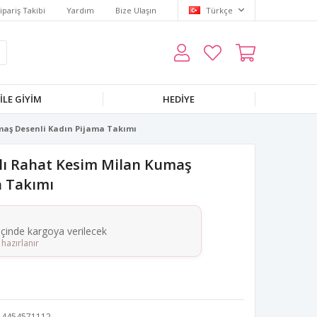
ipariş Takibi
Yardım
Bize Ulaşın
Türkçe
LE GIYIM
HEDIYE
maş Desenli Kadın Pijama Takımı
lı Rahat Kesim Milan Kumaş
a Takımı
 içinde kargoya verilecek
hazırlanır
4454571112