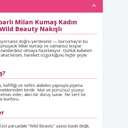
arlı Milan Kumaş Kadın
Wild Beauty Nakışlı
a arıyorsanız doğru yerdesiniz — burcumay'ın bu
yumuşacık Milan kumaşı ve zamansız leopar
tandardınız olmaya hazırlanıyor. Günlük kullanım
n rahat kesim, hareket özgürlüğünü hiçbir şeyle
ş?
hafifliği ve nefes alabilen yapısıyla pijama
neklerinden biridir. Mat ve pürüzsüz yüzeyi
emas eder, akıcı bir duruş sunar. Ne sert ne
e konforu.
er
Üst parçadaki "Wild Beauty" yazısı baskı değil,