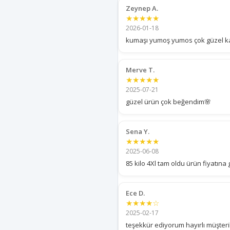
Zeynep A.
★★★★★
2026-01-18
kumaşı yumoş yumos çok güzel ka
Merve T.
★★★★★
2025-07-21
güzel ürün çok beğendim🌸
Sena Y.
★★★★★
2025-06-08
85 kilo 4Xl tam oldu ürün fiyatına 
Ece D.
★★★★☆
2025-02-17
teşekkür ediyorum hayırlı müşteril