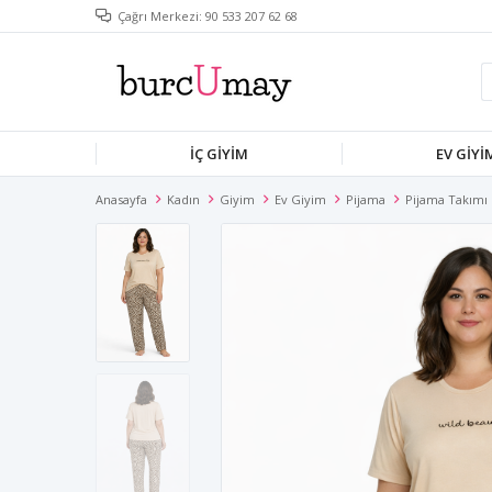
Çağrı Merkezi: 90 533 207 62 68
İÇ GIYIM
EV GIYI
Anasayfa
Kadın
Giyim
Ev Giyim
Pijama
Pijama Takımı