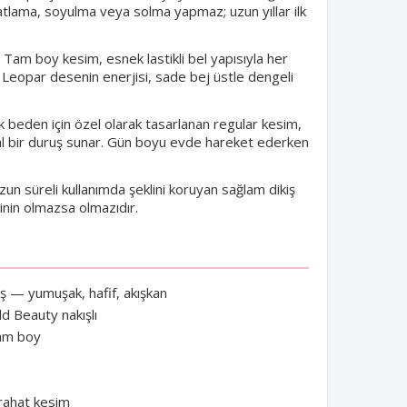
 Çatlama, soyulma veya solma yapmaz; uzun yıllar ilk
Tam boy kesim, esnek lastikli bel yapısıyla her
Leopar desenin enerjisi, sade bej üstle dengeli
 beden için özel olarak tasarlanan regular kesim,
 bir duruş sunar. Gün boyu evde hareket ederken
un süreli kullanımda şeklini koruyan sağlam dikiş
inin olmazsa olmazıdır.
 — yumuşak, hafif, akışkan
ld Beauty nakışlı
tam boy
rahat kesim