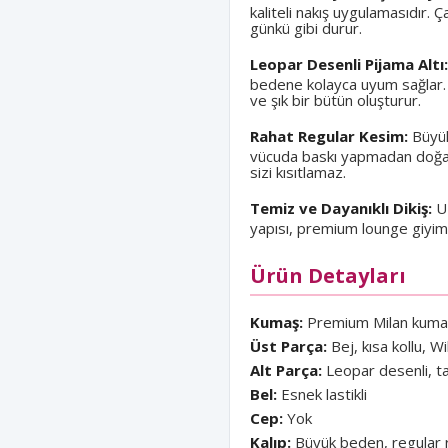
kaliteli nakış uygulamasıdır.
günkü gibi durur.
Leopar Desenli Pijama Altı:
bedene kolayca uyum sağlar. 
ve şık bir bütün oluşturur.
Rahat Regular Kesim:
Büyük
vücuda baskı yapmadan doğal
sizi kısıtlamaz.
Temiz ve Dayanıklı Dikiş:
Uz
yapısı, premium lounge giyim
Ürün Detayları
Kumaş:
Premium Milan kumaş
Üst Parça:
Bej, kısa kollu, Wi
Alt Parça:
Leopar desenli, 
Bel:
Esnek lastikli
Cep:
Yok
Kalıp:
Büyük beden, regular 