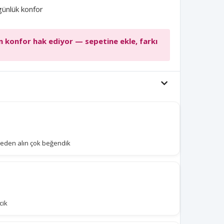
günlük konfor
n konfor hak ediyor — sepetine ekle, farkı
beden alın çok beğendik
cik