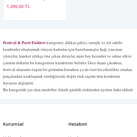
1.200,00 TL
Festival & Parti Etekleri
kategorisi; dikkat çekici, enerjik ve stil sahibi
kombinler oluşturmak isteyen kadınlar için hazırlanmıştır. Işığı yansıtan
yüzeyler, hareket ettikçe öne çıkan detaylar, mini boy kesimler ve sahne etkisi
yaratan dokular bu kategorinin karakterini belirler. Gece dışarı çıkarken,
festival alanında özgün bir görünüm kurarken ya da özel bir etkinlikte sıradan
parçalardan uzaklaşmak istediğinizde doğru etek seçimi tüm kombinin
havasını değiştirir.
Bu kategoride yer alan modeller; klasik günlük eteklerden ayrılan daha iddialı
bir duruş sunar. Parlak yüzeyli tasarımlar, metalik detaylar, disk payet
uygulamaları, zincir görünümlü işlemeler ve hareketli dokular; stilinize güçlü
bir ifade kazandırır. Özellikle mini etek formunda tasarlanan bu parçalar, crop
top, büstiyer, body, transparan üst, blazer ceket veya sade bir basic atlet ile
kolayca eşleşebilir. Böylece ister daha sade bir gece kombini kurabilir ister tam
Kurumsal
Hesabım
anlamıyla sahne etkisi yaratan cesur bir görünüm oluşturabilirsiniz.