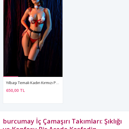
Yılbaşı Temalı Kadın Kırmızı Ponponlu String Jartiyer İç Çamaşırı Takımı
650,00 TL
burcumay İç Çamaşırı Takımları: Şıklığı
ve Konforu Bir Arada Keşfedin