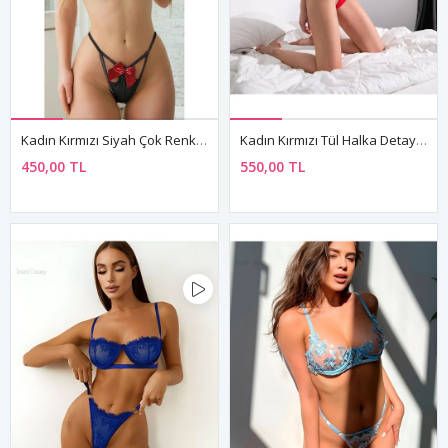
Kadın Kırmızı Siyah Çok Renkli Fiyonk Detaylı Seksi Fantezi Sütyen Külot Tanga İç Çamaşır Takımı
Kadın Kırmızı Tül Halka Detaylı Fantezi String Tanga Transparan İç Çamaşırı Takımı
450,00 TL
550,00 TL