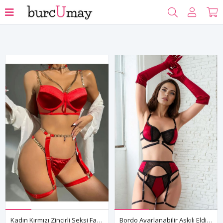
Filtrele
Kadın Kırmızı Zincirli Seksi Fantezi Sütyen String Jartiyer İç Çamaşırı Takımı
Bordo Ayarlanabilir Askılı Eldivenli Balenli Fantezi String İç Giyim Takımı