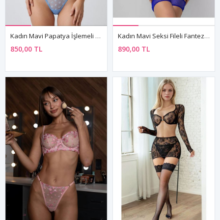
Kadın Mavi Papatya İşlemeli Dantel Detaylı Çift Dolgulu Sütyen Transparan String Takımı
Kadın Mavi Seksi Fileli Fantezi Jartiyer Sütyen String İç Çamaşır Takımı
850,00 TL
890,00 TL