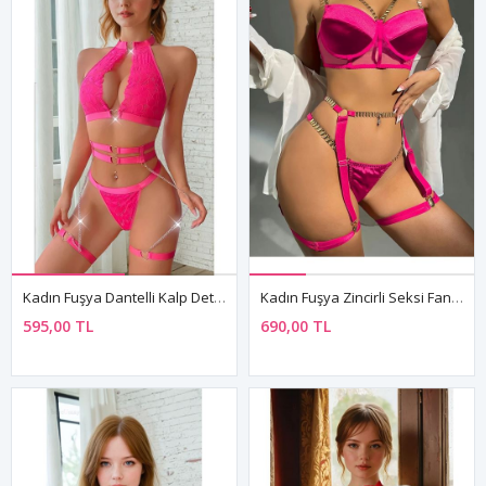
Kadın Fuşya Dantelli Kalp Detaylı Seksi İç Giyim Seti Zincirli İç Çamaşır Takım
Kadın Fuşya Zincirli Seksi Fantezi Sütyen String Jartiyer İç Çamaşırı Takımı
595,00 TL
690,00 TL