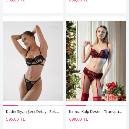
Kadın Siyah Şerit Detaylı Seksi Fantezi Sütyen String İç Çamaşır Takımı
Kırmızı Kalp Desenli Transparan Jartiyerli 4’lü Fantazi İç Giyim Takımı
595,00 TL
690,00 TL