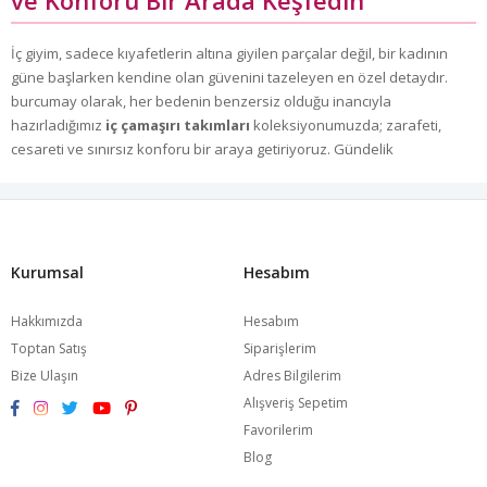
İç giyim, sadece kıyafetlerin altına giyilen parçalar değil, bir kadının
güne başlarken kendine olan güvenini tazeleyen en özel detaydır.
burcumay olarak, her bedenin benzersiz olduğu inancıyla
hazırladığımız
iç çamaşırı takımları
koleksiyonumuzda; zarafeti,
cesareti ve sınırsız konforu bir araya getiriyoruz. Gündelik
kullanımdan özel anlara kadar her saniye kendinizi özel hissetmeniz
için tasarlanan modellerimizle, içsel güzelliğinizi dışa yansıtın.
Dantel Detaylarla Romantizmin Zirvesi
Kurumsal
Hesabım
Klasiklerden vazgeçemeyenler için
dantelli iç çamaşırı takımları
,
Hakkımızda
Hesabım
koleksiyonumuzun en nadide parçalarını oluşturuyor. İnce işçilikle
Toptan Satış
Siparişlerim
hazırlanan dantel detayları, cildinizi tahriş etmeyen yumuşak
Bize Ulaşın
Adres Bilgilerim
dokusuyla birleşerek gün boyu süren bir konfor sunar. Feminen
Alışveriş Sepetim
hatlarınızı nazikçe vurgulayan bu modeller, zarafeti romantik bir
Favorilerim
dokunuşla birleştirmek isteyen kadınların ilk tercihi.
Blog