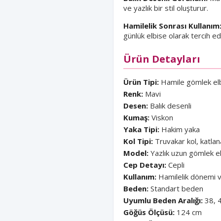
ve yazlık bir stil oluşturur.
Hamilelik Sonrası Kullanım
günlük elbise olarak tercih edil
Ürün Detayları
Ürün Tipi:
Hamile gömlek el
Renk:
Mavi
Desen:
Balık desenli
Kumaş:
Viskon
Yaka Tipi:
Hakim yaka
Kol Tipi:
Truvakar kol, katlana
Model:
Yazlık uzun gömlek e
Cep Detayı:
Cepli
Kullanım:
Hamilelik dönemi ve
Beden:
Standart beden
Uyumlu Beden Aralığı:
38, 4
Göğüs Ölçüsü:
124 cm