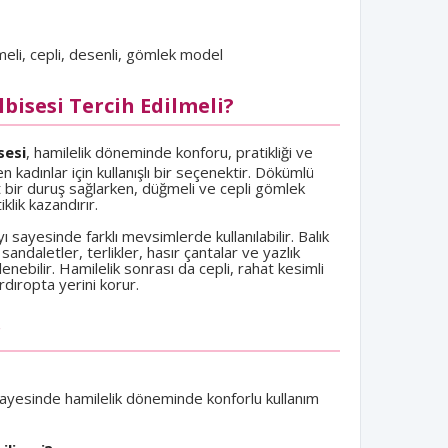
eli, cepli, desenli, gömlek model
bisesi Tercih Edilmeli?
sesi
, hamilelik döneminde konforu, pratikliği ve
n kadınlar için kullanışlı bir seçenektir. Dökümlü
 bir duruş sağlarken, düğmeli ve cepli gömlek
klik kazandırır.
ı sayesinde farklı mevsimlerde kullanılabilir. Balık
andaletler, terlikler, hasır çantalar ve yazlık
nebilir. Hamilelik sonrası da cepli, rahat kesimli
dıropta yerini korur.
r
sayesinde hamilelik döneminde konforlu kullanım