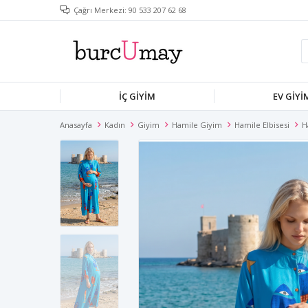
Çağrı Merkezi: 90 533 207 62 68
İÇ GIYIM
EV GIYI
Anasayfa
Kadın
Giyim
Hamile Giyim
Hamile Elbisesi
H