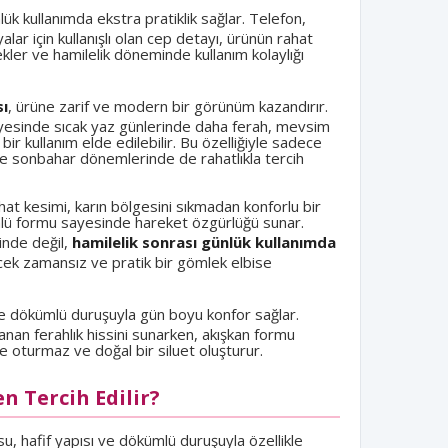
lük kullanımda ekstra pratiklik sağlar. Telefon,
alar için kullanışlı olan cep detayı, ürünün rahat
ler ve hamilelik döneminde kullanım kolaylığı
sı
, ürüne zarif ve modern bir görünüm kazandırır.
sayesinde sıcak yaz günlerinde daha ferah, mevsim
bir kullanım elde edilebilir. Bu özelliğiyle sadece
 ve sonbahar dönemlerinde de rahatlıkla tercih
at kesimi, karın bölgesini sıkmadan konforlu bir
lü formu sayesinde hareket özgürlüğü sunar.
inde değil,
hamilelik sonrası günlük kullanımda
cek zamansız ve pratik bir gömlek elbise
ve dökümlü duruşuyla gün boyu konfor sağlar.
anan ferahlık hissini sunarken, akışkan formu
 oturmaz ve doğal bir siluet oluşturur.
 Tercih Edilir?
, hafif yapısı ve dökümlü duruşuyla özellikle