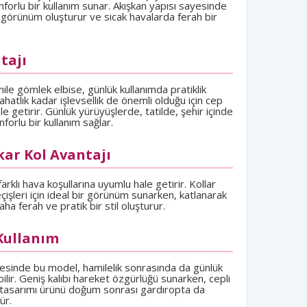
nforlu bir kullanım sunar. Akışkan yapısı sayesinde
görünüm oluşturur ve sıcak havalarda ferah bir
tajı
ile gömlek elbise, günlük kullanımda pratiklik
hatlık kadar işlevsellik de önemli olduğu için cep
le getirir. Günlük yürüyüşlerde, tatilde, şehir içinde
orlu bir kullanım sağlar.
kar Kol Avantajı
farklı hava koşullarına uyumlu hale getirir. Kollar
çişleri için ideal bir görünüm sunarken, katlanarak
aha ferah ve pratik bir stil oluşturur.
Kullanım
sinde bu model, hamilelik sonrasında da günlük
bilir. Geniş kalıbı hareket özgürlüğü sunarken, cepli
n tasarımı ürünü doğum sonrası gardıropta da
ür.