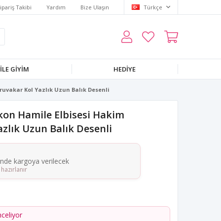
ipariş Takibi
Yardım
Bize Ulaşın
Türkçe
LE GIYIM
HEDIYE
ruvakar Kol Yazlık Uzun Balık Desenli
kon Hamile Elbisesi Hakim
zlık Uzun Balık Desenli
çinde kargoya verilecek
hazırlanır
nceliyor