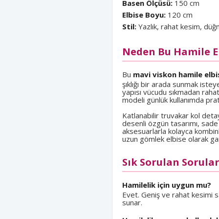
Basen Ölçüsü:
150 cm
Elbise Boyu:
120 cm
Stil:
Yazlık, rahat kesim, düğm
Neden Bu Hamile El
Bu
mavi viskon hamile elbi
şıklığı bir arada sunmak isteye
yapısı vücudu sıkmadan rahat
modeli günlük kullanımda prati
Katlanabilir truvakar kol detay
desenli özgün tasarımı, sade s
aksesuarlarla kolayca kombinle
uzun gömlek elbise olarak gar
Sık Sorulan Sorula
Hamilelik için uygun mu?
Evet. Geniş ve rahat kesimi 
sunar.