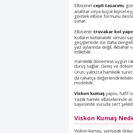
Elbisenin
cepli tasarımı
, gün
anahtar veya küçük kişisel eşy
gömlek elbise formunu destek
sunar.
Elbisenin
truvakar kol yapı
Kolların katlanabilir olması 
geçişlerinde ise daha dengeli 
yaz aylarında değil, ilkbahar
edilebilir.
Hamilelik dönemine uygun rah
duruş sağlar. Geniş ve döküm
Ürün, yalnızca hamilelik sürec
da rahatça değerlendirilebile
modelidir.
Viskon kumaş
yapısı, hafif 
Yazlık hamile elbiselerinde ar
sayesinde vücuda sert şekilde
Viskon Kumaş Neden
Viskon kumaş, yumuşak dokusu