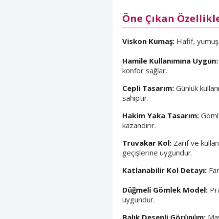
Öne Çıkan Özellikl
Viskon Kumaş:
Hafif, yumuşa
Hamile Kullanımına Uygun:
konfor sağlar.
Cepli Tasarım:
Günlük kullanı
sahiptir.
Hakim Yaka Tasarım:
Gömle
kazandırır.
Truvakar Kol:
Zarif ve kulla
geçişlerine uygundur.
Katlanabilir Kol Detayı:
Far
Düğmeli Gömlek Model:
Pra
uygundur.
Balık Desenli Görünüm:
Mav