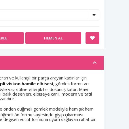
EKLE
HEMEN AL
ah ve kullanışlı bir parça arayan kadınlar için
pli viskon hamile elbisesi
, gömlek formu ve
le yaz stiline enerjik bir dokunuş katar. Mavi
 balık desenleri, elbiseye canlı, modern ve tatil
andırır.
ve önden düğmeli gömlek modeliyle hem şık hem
 Düğmeli ön formu sayesinde giyip çıkarması
nde değişen vücut formuna uyum sağlayan rahat bir