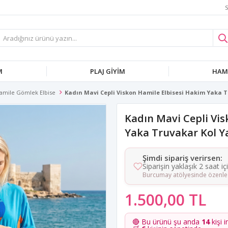
S
M
PLAJ GIYIM
HAMI
amile Gömlek Elbise
Kadın Mavi Cepli Viskon Hamile Elbisesi Hakim Yaka T
Kadın Mavi Cepli Vis
Yaka Truvakar Kol Ya
Şimdi sipariş verirsen:
Siparişin yaklaşık 2 saat i
Burcumay atölyesinde özenle 
1.500,00 TL
🔴 Bu ürünü şu anda
14
kişi i