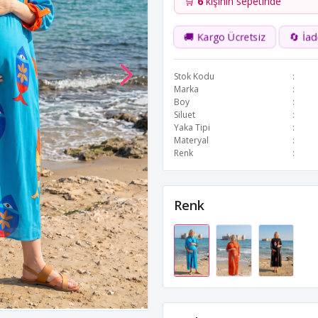
🛒
6
kişinin sepetinde
🚚 Kargo Ücretsiz
🔄 İa
Stok Kodu
Marka
Boy
Siluet
Yaka Tipi
Materyal
Renk
Renk