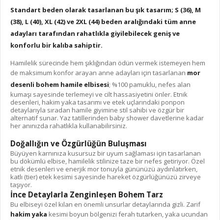
Standart
beden olarak tasarlanan bu şık tasarım; S (36), M
(38), L (40), XL (42) ve 2XL (44) beden aralığındaki tüm anne
adayları tarafından rahatlıkla giyilebilecek geniş ve
konforlu bir kalıba sahiptir.
Hamilelik sürecinde hem şıklığından ödün vermek istemeyen hem
de maksimum konfor arayan anne adayları için tasarlanan
mor
desenli bohem hamile elbisesi
; %100 pamuklu, nefes alan
kumaşı sayesinde terlemeyi ve cilt hassasiyetini önler. Etnik
desenleri, hakim yaka tasarımı ve etek uçlarındaki ponpon
detaylarıyla sıradan hamile giyimine stil sahibi ve özgür bir
alternatif sunar. Yaz tatillerinden baby shower davetlerine kadar
her anınızda rahatlıkla kullanabilirsiniz.
Doğallığın ve Özgürlüğün Buluşması
Büyüyen karnınıza kusursuz bir uyum sağlaması için tasarlanan
bu dökümlü elbise, hamilelik stilinize taze bir nefes getiriyor. Özel
etnik desenleri ve enerjik mor tonuyla gününüzü aydınlatırken,
katlı (tier) etek kesimi sayesinde hareket özgürlüğünüzü zirveye
taşıyor.
İnce Detaylarla Zenginleşen Bohem Tarz
Bu elbiseyi özel kılan en önemli unsurlar detaylarında gizli. Zarif
hakim yaka
kesimi boyun bölgenizi ferah tutarken, yaka ucundan