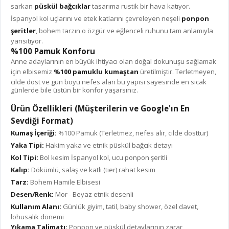
sarkan
püskül bağcıklar
tasarıma rustik bir hava katıyor.
İspanyol kol uçlarını ve etek katlarını çevreleyen neşeli
ponpon
şeritler
, bohem tarzın o özgür ve eğlenceli ruhunu tam anlamıyla
yansıtıyor.
%100 Pamuk Konforu
Anne adaylarının en büyük ihtiyacı olan doğal dokunuşu sağlamak
için elbisemiz
%100 pamuklu kumaştan
üretilmiştir. Terletmeyen,
cilde dost ve gün boyu nefes alan bu yapısı sayesinde en sıcak
günlerde bile üstün bir konfor yaşarsınız.
Ürün Özellikleri (Müşterilerin ve Google'ın En
Sevdiği Format)
Kumaş İçeriği:
%100 Pamuk (Terletmez, nefes alır, cilde dosttur)
Yaka Tipi:
Hakim yaka ve etnik püskül bağcık detayı
Kol Tipi:
Bol kesim İspanyol kol, ucu ponpon şeritli
Kalıp:
Dökümlü, salaş ve katlı (tier) rahat kesim
Tarz:
Bohem Hamile Elbisesi
Desen/Renk:
Mor - Beyaz etnik desenli
Kullanım Alanı:
Günlük giyim, tatil, baby shower, özel davet,
lohusalık dönemi
Yıkama Talimatı:
Ponpon ve püskül detaylarının zarar