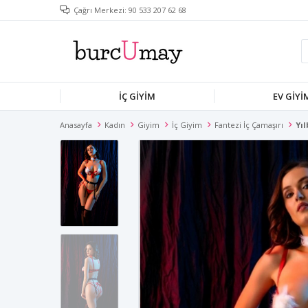
Çağrı Merkezi: 90 533 207 62 68
İÇ GIYIM
EV GIYI
Anasayfa
Kadın
Giyim
İç Giyim
Fantezi İç Çamaşırı
Yıl