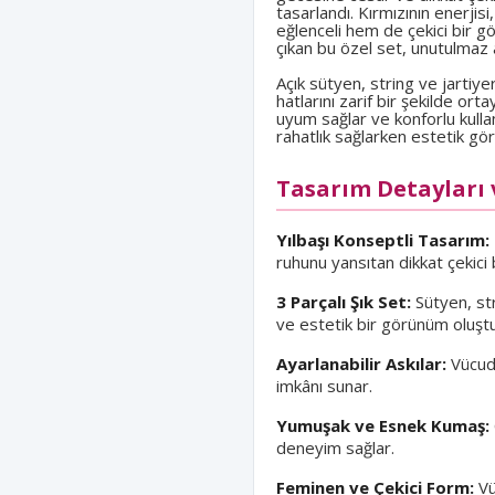
tasarlandı. Kırmızının enerji
eğlenceli hem de çekici bir g
çıkan bu özel set, unutulmaz a
Açık sütyen, string ve jartiy
hatlarını zarif bir şekilde ort
uyum sağlar ve konforlu kull
rahatlık sağlarken estetik 
Tasarım Detayları 
Yılbaşı Konseptli Tasarım:
ruhunu yansıtan dikkat çekici b
3 Parçalı Şık Set:
Sütyen, str
ve estetik bir görünüm oluştu
Ayarlanabilir Askılar:
Vücuda
imkânı sunar.
Yumuşak ve Esnek Kumaş:
deneyim sağlar.
Feminen ve Çekici Form:
Vü