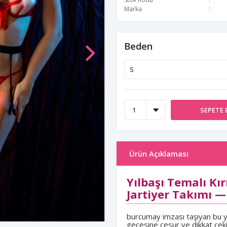
Marka
Beden
SEPETE 
Ürün Açıklaması
Yılbaşı Temalı Kı
Jartiyer Takımı — 
burcumay imzası taşıyan bu yılb
gecesine cesur ve dikkat çeki