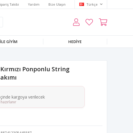
ipariş Takibi
Yardım
Bize Ulaşın
Türkçe
LE GIYIM
HEDIYE
 Kırmızı Ponponlu String
Takımı
 içinde kargoya verilecek
hazırlanır
887412305445587