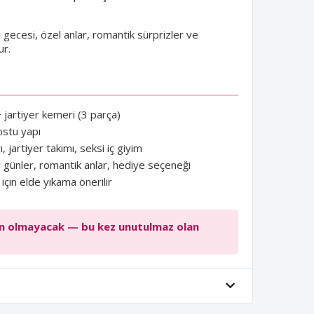
ı gecesi, özel anlar, romantik sürprizler ve
ur.
 jartiyer kemeri (3 parça)
ostu yapı
ı, jartiyer takımı, seksi iç giyim
l günler, romantik anlar, hediye seçeneği
çin elde yıkama önerilir
dan olmayacak — bu kez unutulmaz olan