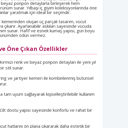
si, beyaz ponpon detaylarla birleşerek hem
örünüm sunar. Yılbaşı iç giyim koleksiyonlarında öne
nlar yaratmak için ideal bir seçimdir.
er kemerinden oluşan üç parçalı tasarım, vücut
aya çıkarır. Ayarlanabilir askıları sayesinde vücuda
anım sunar. Hafif ve esnek kumaş yapısı, gün boyu
görünümden ödün vermez.
ve Öne Çıkan Özellikler
Kırmızı renk ve beyaz ponpon detayları ile yeni yıl
ir stil sunar.
ing ve jartiyer kemeri ile kombinlenmiş bütünsel
rur.
 tam uyum sağlayarak kişiselleştirilebilir kullanım
Cilt dostu yapısı sayesinde konforlu ve rahat bir
cut hatlarını ön plana çıkararak daha estetik bir