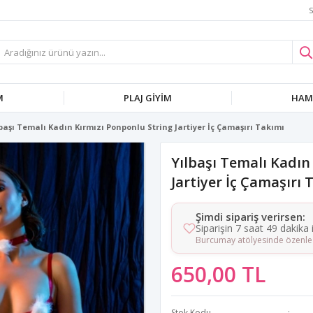
S
M
PLAJ GIYIM
HAMI
başı Temalı Kadın Kırmızı Ponponlu String Jartiyer İç Çamaşırı Takımı
Yılbaşı Temalı Kadın
Jartiyer İç Çamaşırı 
Şimdi sipariş verirsen:
Siparişin 7 saat 49 dakika
Burcumay atölyesinde özenle 
650,00 TL
Stok Kodu