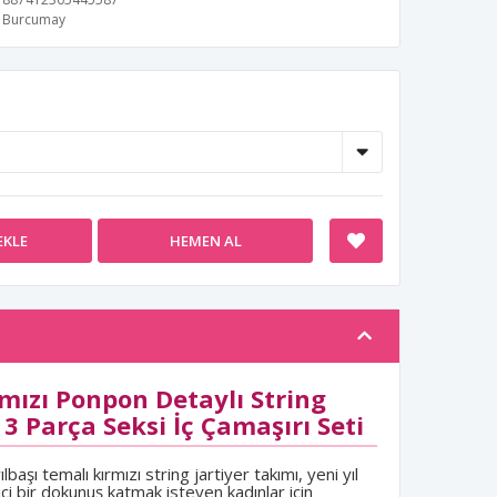
Burcumay
EKLE
HEMEN AL
rmızı Ponpon Detaylı String
3 Parça Seksi İç Çamaşırı Seti
aşı temalı kırmızı string jartiyer takımı, yeni yıl
ci bir dokunuş katmak isteyen kadınlar için