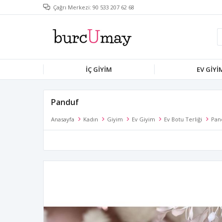
Çağrı Merkezi: 90 533 207 62 68
İÇ GIYIM
EV GIYI
Panduf
Anasayfa
Kadın
Giyim
Ev Giyim
Ev Botu Terliği
Pan