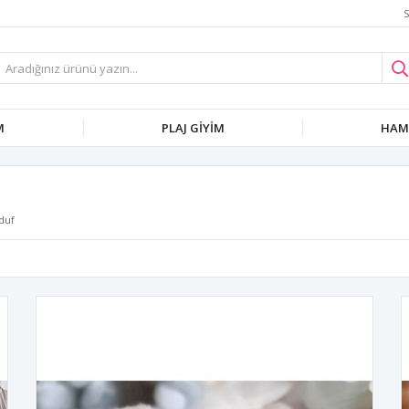
S
M
PLAJ GIYIM
HAMI
duf