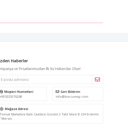
 sarmıyor olmasıdır; bu özelliği pandüfü daha hızlı
 akşam oturma odasında dinlenirken ya da gece su
deneyimi sunan burcumay, panduf modellerini pijama
izden Haberler
mpanya ve Fırsatlarımızdan İlk Siz Haberdar Olun!
Müşteri Hizmetleri:
Geri Bildirim:
+905332076268
info@burcumay.com
Mağaza Adresi:
lir. Giyip çıkarması en hızlı panduf türüdür; bu
Tömük Mahallesi Kale Caddesi Gondol 2 Tatil Sitesi B 124 Erdemli
/ Mersin