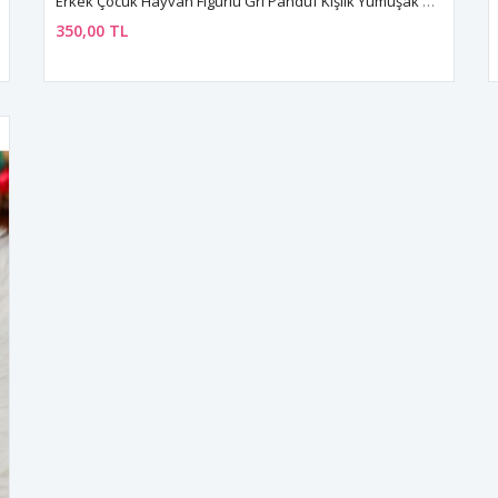
Erkek Çocuk Hayvan Figürlü Gri Panduf Kışlık Yumuşak Peluş Ev Kreş Ayakkabısı
350,00 TL