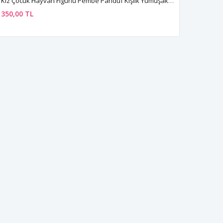
Kız Çocuk Hayvan Figürlü Pembe Panduf Kışlık Yumuşak Peluş Ev Ayakkabısı
350,00 TL