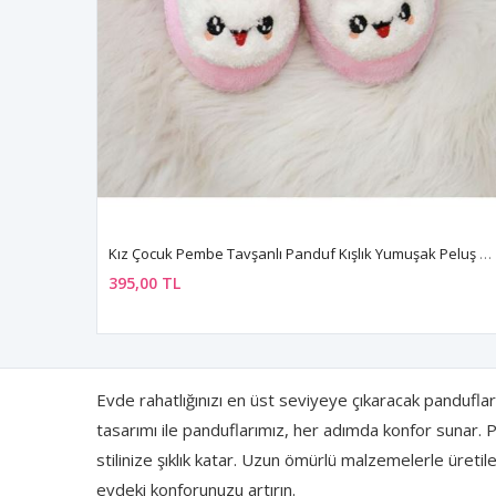
Kız Çocuk Pembe Tavşanlı Panduf Kışlık Yumuşak Peluş Ev Ayakkabısı
395,00 TL
Evde rahatlığınızı en üst seviyeye çıkaracak panduflar
tasarımı ile panduflarımız, her adımda konfor sunar. 
stilinize şıklık katar. Uzun ömürlü malzemelerle üret
evdeki konforunuzu artırın.