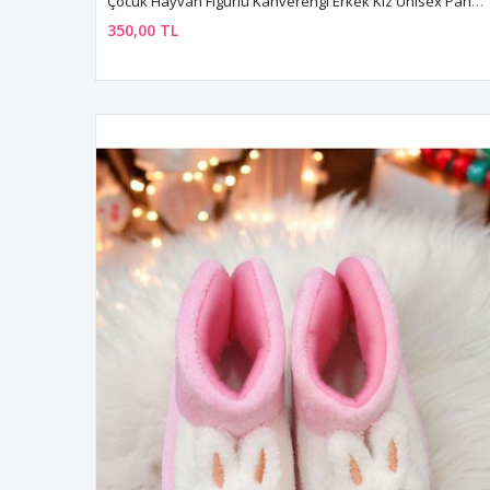
Çocuk Hayvan Figürlü Kahverengi Erkek Kız Unisex Panduf Kışlık Yumuşak Peluş Ev Ayakkabısı
350,00 TL