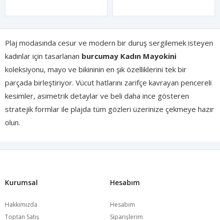
Plaj modasında cesur ve modern bir duruş sergilemek isteyen
kadınlar için tasarlanan
burcumay Kadın Mayokini
koleksiyonu, mayo ve bikininin en şık özelliklerini tek bir
parçada birleştiriyor. Vücut hatlarını zarifçe kavrayan pencereli
kesimler, asimetrik detaylar ve beli daha ince gösteren
stratejik formlar ile plajda tüm gözleri üzerinize çekmeye hazır
olun.
Üstün kaliteli
Polyamid ve Elastan
karışımlı kumaş
teknolojimiz sayesinde, mayokinilerimiz hem vücudu toparlar
hem de ıslanınca formunu kaybetmeden hızlıca kurur.
Kurumsal
Hesabım
Koleksiyonumuzda yer alan
toparlayıcı mayokini
modelleri,
göğüs desteği ve ayarlanabilir askı detaylarıyla konforlu bir
Hakkımızda
Hesabım
kullanım sunarken, iddialı tasarımlarımızla kendinizi daha
Toptan Satış
Siparişlerim