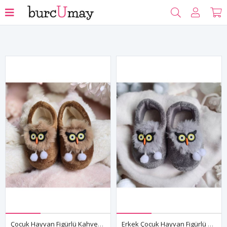
Filtrele
Çocuk Hayvan Figürlü Kahverengi Erkek Kız Unisex Panduf Kışlık Yumuşak Peluş Ev Ayakkabısı
Erkek Çocuk Hayvan Figürlü Gri Panduf Kışlık Yumuşak Peluş Ev Kreş Ayakkabısı