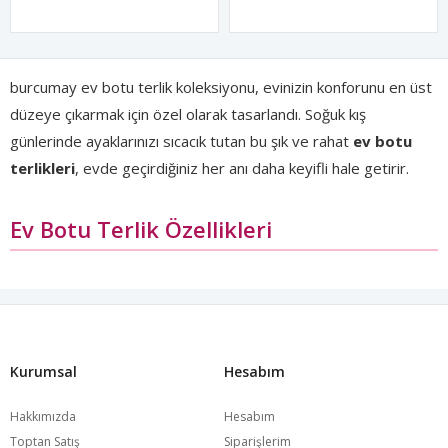
burcumay ev botu terlik koleksiyonu, evinizin konforunu en üst
düzeye çıkarmak için özel olarak tasarlandı. Soğuk kış
günlerinde ayaklarınızı sıcacık tutan bu şık ve rahat
ev botu
terlikleri
, evde geçirdiğiniz her anı daha keyifli hale getirir.
Ev Botu Terlik Özellikleri
burcumay
ev botu terlikleri
, yumuşacık iç astarı ve ayağı
saran ergonomik yapısıyla maksimum konfor sağlar. Kaymaz
taban yapısı sayesinde güvenli kullanım sunan modellerimizde
peluş iç detaylar sayesinde ayaklarınız her daim sıcak kalır.
Kurumsal
Hesabım
Panduf ve Ev Ayakkabısı Modelleri
Hakkımızda
Hesabım
Toptan Satış
Siparişlerim