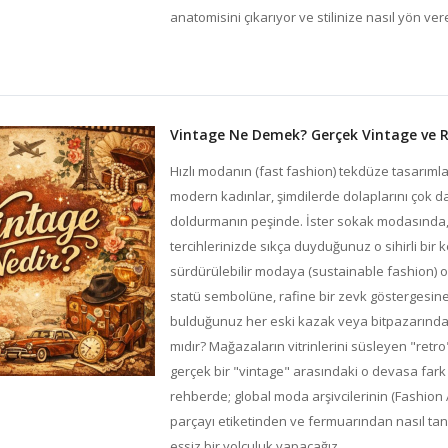
anatomisini çıkarıyor ve stilinize nasıl yön ve
Vintage Ne Demek? Gerçek Vintage ve Re
Hızlı modanın (fast fashion) tekdüze tasarıml
modern kadınlar, şimdilerde dolaplarını çok d
doldurmanın peşinde. İster sokak modasında, 
tercihlerinizde sıkça duyduğunuz o sihirli bir 
sürdürülebilir modaya (sustainable fashion) ola
statü sembolüne, rafine bir zevk göstergesi
bulduğunuz her eski kazak veya bitpazarından 
mıdır? Mağazaların vitrinlerini süsleyen "retr
gerçek bir "vintage" arasındaki o devasa fark
rehberde; global moda arşivcilerinin (Fashion Arc
parçayı etiketinden ve fermuarından nasıl tan
eşsiz bir yolculuk yapacağız.