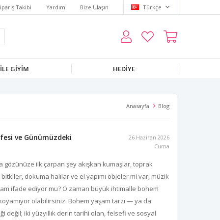
ipariş Takibi
Yardım
Bize Ulaşın
Türkçe
LE GIYIM
HEDIYE
Anasayfa
Blog
efesi ve Günümüzdeki
26 Haziran 2026
Cuma
zda gözünüze ilk çarpan şey akışkan kumaşlar, toprak
 bitkiler, dokuma halılar ve el yapımı objeler mi var; müzik
lam ifade ediyor mu? O zaman büyük ihtimalle bohem
koyamıyor olabilirsiniz. Bohem yaşam tarzı — ya da
eğil; iki yüzyıllık derin tarihi olan, felsefi ve sosyal