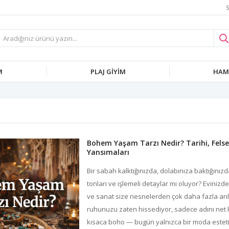
S
M
PLAJ GIYIM
HAMI
Bohem Yaşam Tarzı Nedir? Tarihi, Fels
Yansımaları
Bir sabah kalktığınızda, dolabınıza baktığını
tonları ve işlemeli detaylar mı oluyor? Evinizde
ve sanat size nesnelerden çok daha fazla an
ruhunuzu zaten hissediyor, sadece adını net 
kısaca boho — bugün yalnızca bir moda estetiği d