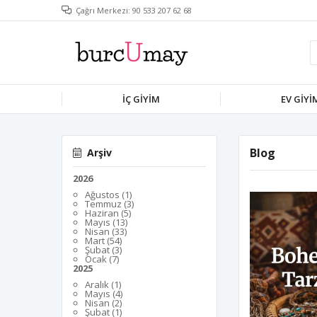
Çağrı Merkezi: 90 533 207 62 68
İÇ GIYIM
EV GIYI
Blog
Arşiv
2026
Ağustos (1)
Temmuz (3)
Haziran (5)
Mayıs (13)
Nisan (33)
Mart (54)
Şubat (3)
Ocak (7)
2025
Aralık (1)
Mayıs (4)
Nisan (2)
Şubat (1)