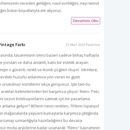
ohemizmin nereden geldiğini, nasıl evrildiğini, neyi temsil
ğını bütün boyutlarıyla ele alıyoruz.
Devamını Oku
intage Farkı
23 Mart 2026 Pazartesi
asında, tasarımların ömrü bazen sadece birkaç haftayla
de yorulan ve daha anlamlı, kalıcı bir estetik arayan
n o güvenli, renkli ve ikonik çizgileri oluyor. Vitrinlere,
evdeki huzurlu anlarımıza yön veren ev giyim
o unutulmaz esintilerini sıkça görüyoruz. İşte tam bu
ratılan kelimelerinden biri karşımıza çıkıyor: Retro. Peki,
i sezon koleksiyonlarını satmak için bir pazarlama
 anlama geliyor? 80'lerin neon renkleri, 70'lerin İspanyol
ugün mağazalarda yepyeni kumaşlarla karşımıza çıktığında
 burcumay uzmanlığıyla hazırladığımız bu devasa
ransız moda arşivlerine kadar uzanarak "Retro" kavramının