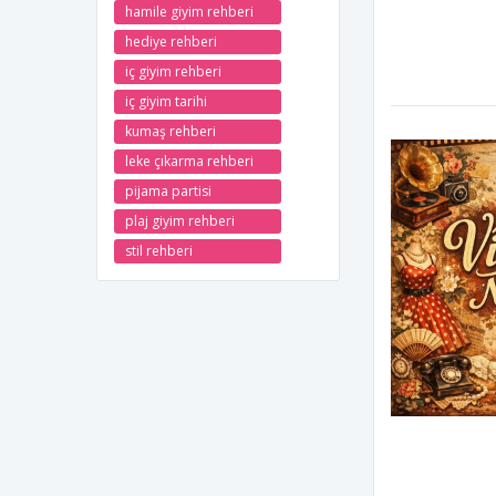
hamile giyim rehberi
hediye rehberi
iç giyim rehberi
iç giyim tarihi
kumaş rehberi
leke çıkarma rehberi
pijama partisi
plaj giyim rehberi
stil rehberi