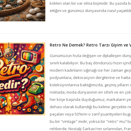
kökleri olan bir var olma biçimidir. Bu yazıda b
ettiğini ve günümüz dünyasında nasıl yaşatıldı
Retro Ne Demek? Retro Tarzı Giyim ve V
Günümüzün hızla değişen ve dijitalleşen düny
sınırlı kalabiliyor. Bu baş döndürücü hızın için
modern kadınların sığınağı ise her zaman geçmişi
podyumlara, dekorasyon dergilerine ve hatta 
koleksiyonlarına baktığımızda, geçmiş yılların 
noktada, moda dünyasının en sihirli ve en çok a
her köşe başında duyduğumuz, markaların yen
dehası olarak kullandığı bu kelime gerçekte ne
paçaları veya 50'lerin o zarif puantiyeleri b
bu bir "vintage" mıdır, yoksa bir "retro" mu?
rehberde; Nostalji Sarkacı'nın sırlarından, F