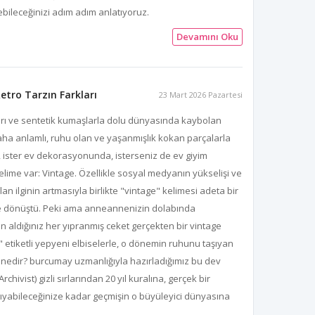
rebileceğinizi adım adım anlatıyoruz.
Devamını Oku
tro Tarzın Farkları
23 Mart 2026 Pazartesi
arı ve sentetik kumaşlarla dolu dünyasında kaybolan
aha anlamlı, ruhu olan ve yaşanmışlık kokan parçalarla
ister ev dekorasyonunda, isterseniz de ev giyim
kelime var: Vintage. Özellikle sosyal medyanın yükselişi ve
n ilginin artmasıyla birlikte "vintage" kelimesi adeta bir
ne dönüştü. Peki ama anneannenizin dolabında
aldığınız her yıpranmış ceket gerçekten bir vintage
o" etiketli yepyeni elbiselerle, o dönemin ruhunu taşıyan
 nedir? burcumay uzmanlığıyla hazırladığımız bu dev
hivist) gizli sırlarından 20 yıl kuralına, gerçek bir
ıyabileceğinize kadar geçmişin o büyüleyici dünyasına