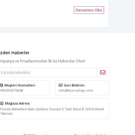
Devamını Oku
izden Haberler
mpanya ve Fırsatlarımızdan İlk Siz Haberdar Olun!
Müşteri Hizmetleri:
Geri Bildirim:
+905332076268
info@burcumay.com
Mağaza Adresi:
Tömük Mahallesi Kale Caddesi Gondol 2 Tatil Sitesi B 124 Erdemli
/ Mersin