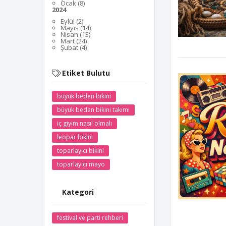
Ocak (8)
2024
Eylül (2)
Mayıs (14)
Nisan (13)
Mart (24)
Şubat (4)
Etiket Bulutu
büyük beden bikini
büyük beden bikini takımı
iç giyim nasıl olmalı
leopar bikini
toparlayıcı bikini
toparlayıcı mayo
Kategori
festival ve parti rehberi