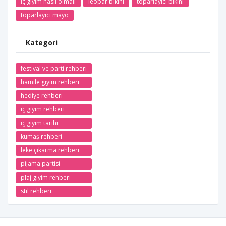
iç giyim nasıl olmalı
leopar bikini
toparlayıcı bikini
toparlayıcı mayo
Kategori
festival ve parti rehberi
hamile giyim rehberi
hediye rehberi
iç giyim rehberi
iç giyim tarihi
kumaş rehberi
leke çıkarma rehberi
pijama partisi
plaj giyim rehberi
stil rehberi