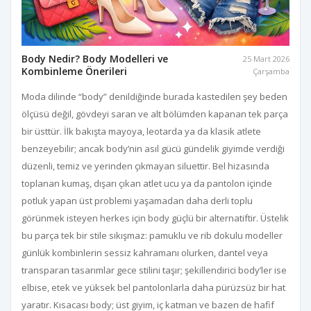
Body Nedir? Body Modelleri ve
25 Mart 2026
Kombinleme Önerileri
Çarşamba
Moda dilinde “body” denildiğinde burada kastedilen şey beden
ölçüsü değil, gövdeyi saran ve alt bölümden kapanan tek parça
bir üsttür. İlk bakışta mayoya, leotarda ya da klasik atlete
benzeyebilir; ancak body’nin asıl gücü gündelik giyimde verdiği
düzenli, temiz ve yerinden çıkmayan siluettir. Bel hizasında
toplanan kumaş, dışarı çıkan atlet ucu ya da pantolon içinde
potluk yapan üst problemi yaşamadan daha derli toplu
görünmek isteyen herkes için body güçlü bir alternatiftir. Üstelik
bu parça tek bir stile sıkışmaz: pamuklu ve rib dokulu modeller
günlük kombinlerin sessiz kahramanı olurken, dantel veya
transparan tasarımlar gece stilini taşır; şekillendirici body’ler ise
elbise, etek ve yüksek bel pantolonlarla daha pürüzsüz bir hat
yaratır. Kısacası body; üst giyim, iç katman ve bazen de hafif