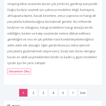
shaping etkisi arasında duran çok yönlü bir gardırop parçasıdır.
Doğru body’yi seçmek için yalnızca modeline değil, kumaşına,
alt kapama tipine, bacak kesimine, omuz yapısına ve hangi alt
parçalarla kullanılacağına da bakmak gerekir. Bu rehberde
body’nin ne olduğunu, hangi modellerin hangi amaçla tercih
edildiğini, beden ve kalıp seçiminde nelere dikkat edilmesi
gerektiğini ve onu en şık şekilde nasıl kombinleyebileceğinizi
adım adım ele alacağız. Eğer gardırobunuzu daha işlevsel
parçalarla güçlendirmek istiyorsanız, body tam da bu dengeyi
kuran en akıllı seçeneklerden biridir ve kadın iç giyim modelleri
içinde ayrı bir yere sahiptir.
Devamını Oku
1
2
3
4
5
Son