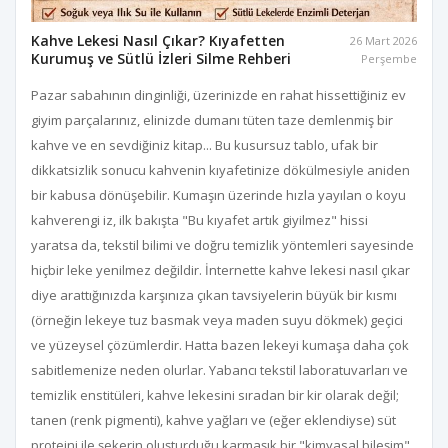
Kahve Lekesi Nasıl Çıkar? Kıyafetten
26 Mart 2026
Kurumuş ve Sütlü İzleri Silme Rehberi
Perşembe
Pazar sabahının dinginliği, üzerinizde en rahat hissettiğiniz ev
giyim parçalarınız, elinizde dumanı tüten taze demlenmiş bir
kahve ve en sevdiğiniz kitap... Bu kusursuz tablo, ufak bir
dikkatsizlik sonucu kahvenin kıyafetinize dökülmesiyle aniden
bir kabusa dönüşebilir. Kumaşın üzerinde hızla yayılan o koyu
kahverengi iz, ilk bakışta "Bu kıyafet artık giyilmez" hissi
yaratsa da, tekstil bilimi ve doğru temizlik yöntemleri sayesinde
hiçbir leke yenilmez değildir. İnternette kahve lekesi nasıl çıkar
diye arattığınızda karşınıza çıkan tavsiyelerin büyük bir kısmı
(örneğin lekeye tuz basmak veya maden suyu dökmek) geçici
ve yüzeysel çözümlerdir. Hatta bazen lekeyi kumaşa daha çok
sabitlemenize neden olurlar. Yabancı tekstil laboratuvarları ve
temizlik enstitüleri, kahve lekesini sıradan bir kir olarak değil;
tanen (renk pigmenti), kahve yağları ve (eğer eklendiyse) süt
proteini ile şekerin oluşturduğu karmaşık bir "kimyasal bileşim"