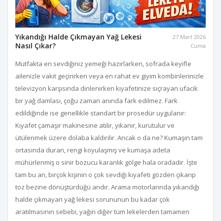
Yıkandığı Halde Çıkmayan Yağ Lekesi
27 Mart 2026
Nasıl Çıkar?
Cuma
Mutfakta en sevdiğiniz yemeği hazırlarken, sofrada keyifle
ailenizle vakit geçirirken veya en rahat ev giyim kombinlerinizle
televizyon karşısında dinlenirken kıyafetinize sıçrayan ufacık
bir yağ damlası, çoğu zaman anında fark edilmez. Fark
edildiğinde ise genellikle standart bir prosedür uygulanır:
Kıyafet çamaşır makinesine atılır, yıkanır, kurutulur ve
ütülenmek üzere dolaba kaldırılır. Ancak o da ne? Kumaşın tam
ortasında duran, rengi koyulaşmış ve kumaşa adeta
mühürlenmiş o sinir bozucu karanlık gölge hala oradadır. İşte
tam bu an, birçok kişinin o çok sevdiği kıyafeti gözden çıkarıp
toz bezine dönüştürdüğü andır. Arama motorlarında yıkandığı
halde çıkmayan yağ lekesi sorununun bu kadar çok
aratılmasının sebebi, yağın diğer tüm lekelerden tamamen