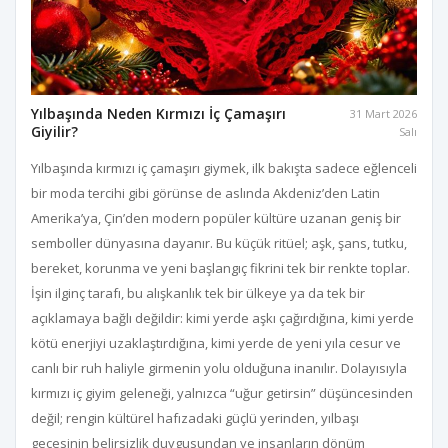
Yılbaşında Neden Kırmızı İç Çamaşırı
31 Mart 2026
Giyilir?
Salı
Yılbaşında kırmızı iç çamaşırı giymek, ilk bakışta sadece eğlenceli
bir moda tercihi gibi görünse de aslında Akdeniz’den Latin
Amerika’ya, Çin’den modern popüler kültüre uzanan geniş bir
semboller dünyasına dayanır. Bu küçük ritüel; aşk, şans, tutku,
bereket, korunma ve yeni başlangıç fikrini tek bir renkte toplar.
İşin ilginç tarafı, bu alışkanlık tek bir ülkeye ya da tek bir
açıklamaya bağlı değildir: kimi yerde aşkı çağırdığına, kimi yerde
kötü enerjiyi uzaklaştırdığına, kimi yerde de yeni yıla cesur ve
canlı bir ruh haliyle girmenin yolu olduğuna inanılır. Dolayısıyla
kırmızı iç giyim geleneği, yalnızca “uğur getirsin” düşüncesinden
değil; rengin kültürel hafızadaki güçlü yerinden, yılbaşı
gecesinin belirsizlik duygusundan ve insanların dönüm