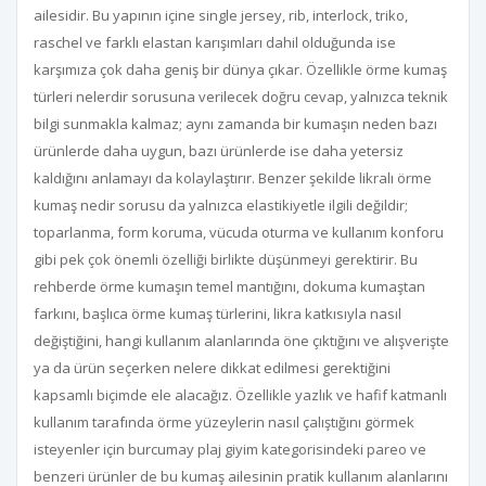
ailesidir. Bu yapının içine single jersey, rib, interlock, triko,
raschel ve farklı elastan karışımları dahil olduğunda ise
karşımıza çok daha geniş bir dünya çıkar. Özellikle örme kumaş
türleri nelerdir sorusuna verilecek doğru cevap, yalnızca teknik
bilgi sunmakla kalmaz; aynı zamanda bir kumaşın neden bazı
ürünlerde daha uygun, bazı ürünlerde ise daha yetersiz
kaldığını anlamayı da kolaylaştırır. Benzer şekilde likralı örme
kumaş nedir sorusu da yalnızca elastikiyetle ilgili değildir;
toparlanma, form koruma, vücuda oturma ve kullanım konforu
gibi pek çok önemli özelliği birlikte düşünmeyi gerektirir. Bu
rehberde örme kumaşın temel mantığını, dokuma kumaştan
farkını, başlıca örme kumaş türlerini, likra katkısıyla nasıl
değiştiğini, hangi kullanım alanlarında öne çıktığını ve alışverişte
ya da ürün seçerken nelere dikkat edilmesi gerektiğini
kapsamlı biçimde ele alacağız. Özellikle yazlık ve hafif katmanlı
kullanım tarafında örme yüzeylerin nasıl çalıştığını görmek
isteyenler için burcumay plaj giyim kategorisindeki pareo ve
benzeri ürünler de bu kumaş ailesinin pratik kullanım alanlarını