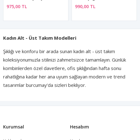
975,00 TL
990,00 TL
Kadın Alt - Üst Takım Modelleri
Şıklığı ve konforu bir arada sunan kadın alt - üst takım
koleksiyonumuzla stilinizi zahmetsizce tamamlayın. Günlük
kombinlerden özel davetlere, ofis şıklığından hafta sonu
rahatlığına kadar her ana uyum sağlayan modern ve trend
tasarımlar burcumay’da sizleri bekliyor.
Birbirini tamamlayan üst ve alt parçalar sayesinde kombin
yapma derdi ortadan kalkarken, hem zamandan tasarruf
edebilir hem de kusursuz bir görünüm elde edebilirsiniz.
Mevsime uygun kumaş seçenekleri, farklı renk alternatifleri ve
Kurumsal
Hesabım
her tarza hitap eden kesimlerle stilinizi özgürce yansıtın.