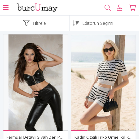
Filtrele
Fermuar Detaylı Siyah Deri Pantolon Ve Büstiyer Set - Kadın Gece Kulübü, Parti Ve Festival Kıyafeti
Kadın Çizgili Triko Örme İkili Kısa Şortlu Yazlık Takım - Mini Crop Bluz Plaj Tatil Kombini