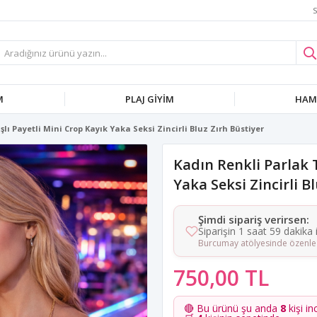
S
M
PLAJ GIYIM
HAMI
lı Payetli Mini Crop Kayık Yaka Seksi Zincirli Bluz Zırh Büstiyer
Kadın Renkli Parlak 
Yaka Seksi Zincirli B
Şimdi sipariş verirsen:
Siparişin 1 saat 59 dakika
Burcumay atölyesinde özenle 
750,00 TL
🔴 Bu ürünü şu anda
8
kişi in