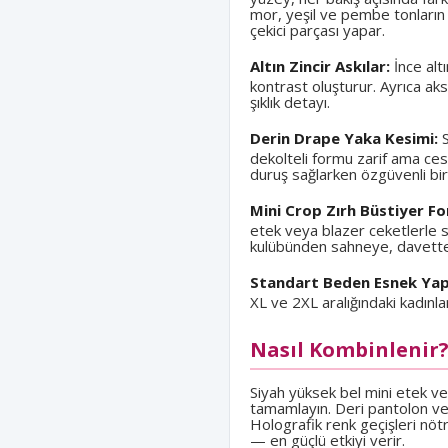
mor, yeşil ve pembe tonların 
çekici parçası yapar.
Altın Zincir Askılar:
İnce altı
kontrast oluşturur. Ayrıca a
şıklık detayı.
Derin Drape Yaka Kesimi:
S
dekolteli formu zarif ama ces
duruş sağlarken özgüvenli bi
Mini Crop Zırh Büstiyer F
etek veya blazer ceketlerle
kulübünden sahneye, davetten
Standart Beden Esnek Yap
XL ve 2XL aralığındaki kadınl
Nasıl Kombinlenir
Siyah yüksek bel mini etek ve
tamamlayın. Deri pantolon ve c
Holografik renk geçişleri nöt
— en güçlü etkiyi verir.