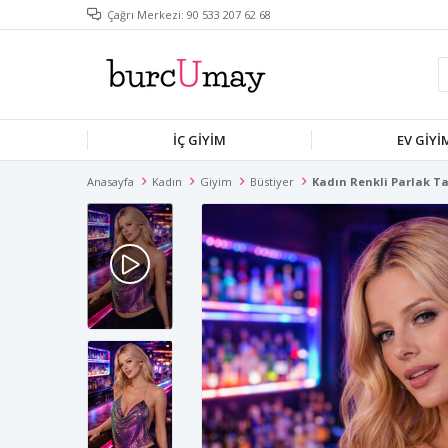
Çağrı Merkezi: 90 533 207 62 68
İÇ GIYIM
EV GIYI
Anasayfa
Kadın
Giyim
Büstiyer
Kadın Renkli Parlak Taş