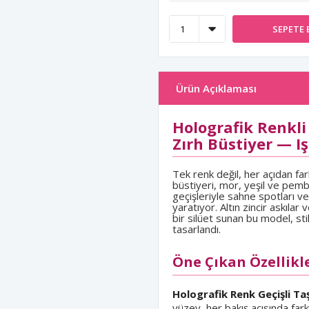
SEPETE 
Ürün Açıklaması
Holografik Renkli 
Zırh Büstiyer — I
Tek renk değil, her açıdan fa
büstiyeri, mor, yeşil ve pembe t
geçişleriyle sahne spotları 
yaratıyor. Altın zincir askıl
bir silüet sunan bu model, sti
tasarlandı.
Öne Çıkan Özellikl
Holografik Renk Geçişli Taş
yüzey, her bakış açısında fark