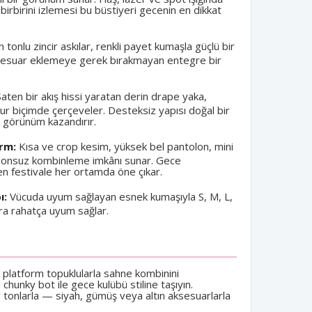
birbirini izlemesi bu büstiyeri gecenin en dikkat
n tonlu zincir askılar, renkli payet kumaşla güçlü bir
ksesuar eklemeye gerek bırakmayan entegre bir
aten bir akış hissi yaratan derin drape yaka,
ur biçimde çerçeveler. Desteksiz yapısı doğal bir
r görünüm kazandırır.
orm:
Kısa ve crop kesim, yüksek bel pantolon, mini
 sonsuz kombinleme imkânı sunar. Gece
 festivale her ortamda öne çıkar.
ı:
Vücuda uyum sağlayan esnek kumaşıyla S, M, L,
ara rahatça uyum sağlar.
?
 platform topuklularla sahne kombinini
hunky bot ile gece kulübü stiline taşıyın.
r tonlarla — siyah, gümüş veya altın aksesuarlarla