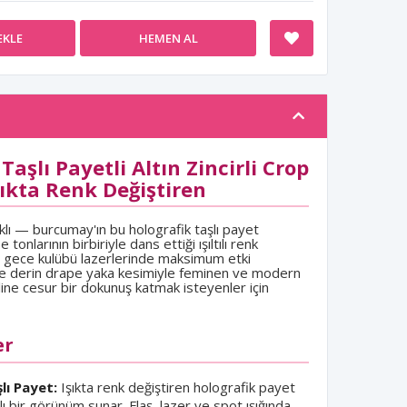
EKLE
HEMEN AL
Taşlı Payetli Altın Zincirli Crop
şıkta Renk Değiştiren
rklı — burcumay'ın bu holografik taşlı payet
onlarının birbiriyle dans ettiği ışıltılı renk
ve gece kulübü lazerlerinde maksimum etki
ar ve derin drape yaka kesimiyle feminen ve modern
line cesur bir dokunuş katmak isteyenler için
er
lı Payet:
Işıkta renk değiştiren holografik payet
lı bir görünüm sunar. Flaş, lazer ve spot ışığında