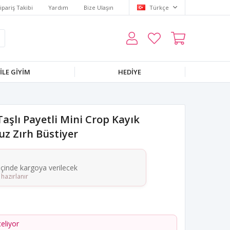
ipariş Takibi
Yardım
Bize Ulaşın
Türkçe
LE GIYIM
HEDIYE
Taşlı Payetli Mini Crop Kayık
luz Zırh Büstiyer
 içinde kargoya verilecek
hazırlanır
celiyor