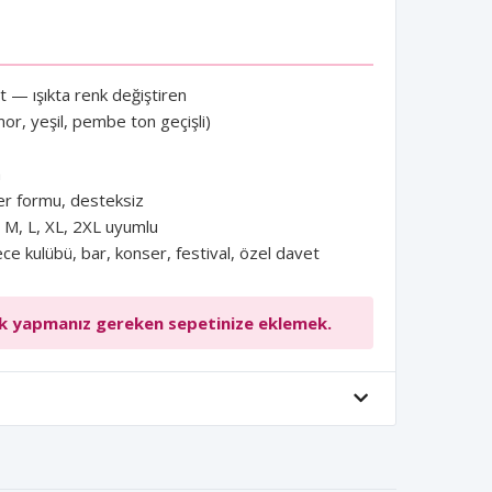
t — ışıkta renk değiştiren
mor, yeşil, pembe ton geçişli)
a
yer formu, desteksiz
M, L, XL, 2XL uyumlu
e kulübü, bar, konser, festival, özel davet
tek yapmanız gereken sepetinize eklemek.