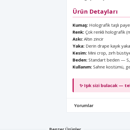
Ürün Detayları
Kumaş:
Holografik taşlı paye
Renk:
Çok renkli holografik (
Askı:
Altın zincir
Yaka:
Derin drape kayık yak
Kesim:
Mini crop, zırh büsti
Beden:
Standart beden — S, 
Kullanım:
Sahne kostümü, gec
✨ Işık sizi bulacak — 
Yorumlar
Benzer Ürünler