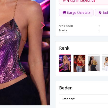
🛒
4
kişinin sepetinde
🚚 Kargo Ücretsiz
🔄 İa
Stok Kodu
Marka
Renk
Beden