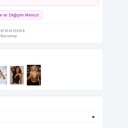
de ve Değişim Mevcut
874141255418
Burcumay