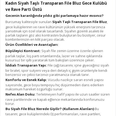
Kadın Siyah Taşlı Transparan File Bluz Gece Kulübü
ve Rave Parti Üstü
Gecenin karanlığında yıldız gibi parlamaya hazır mısınız?
Burcumay kalitesiyle sunulan
Siyah Taşlı Transparan File Bluz
,
gece kulüplerinin ve rave kültürünün yüksek enerjisini tarzınıza
yansıtmak için özel olarak tasarlandı. Siyahın gizemli asaleti ile
parlak taşların göz alıcı kontrastını buluşturan bu büstiyer, cesur
kombinlerinizin en kilit parçası olacak.
Ürün Özellikleri ve Avantajları:
Büyüleyici Kontrast:
Siyah file zemin üzerine özenle işlenen
parlak taşlar, loş parti ortamlarında, lazer ve sahne ışıklarında
kusursuz bir ışıltı yaratarak tüm bakışları üzerinize çeker.
İddialı Transparan Yapı:
File (ağ) tasarımı; içine giyeceğiniz siyah
bir bralet, spor sutyeni veya deri detaylı iç giyim ürünleriyle kendi
benzersiz ve çekici tarzınızı yaratmanıza olanak tanır.
Konforlu ve Esnek Kalıp:
Vücudu nazikçe saran esnek yapısı
sayesinde, gece boyu tempoyu hiç düşürmeden dans ederken
maksimum hareket özgürlüğü sunar.
Nefes Alan Doku:
Terletmeyen hafif yapısı ile uzun saatler süren
rave partilerinde ve kapalı eğlence mekanlarında konforunuzu
korur.
Bu Siyah File Bluz Nerede Giyilir? (Kullanım Alanları)
Bu
tasarım; gece kulüplerindeki DJ performansları, rave partileri,