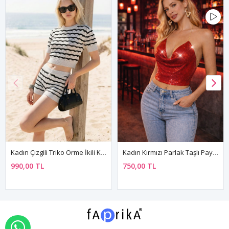
Kadın Çizgili Triko Örme İkili Kısa Şortlu Yazlık Takım - Mini Crop Bluz Plaj Tatil Kombini
Kadın Kırmızı Parlak Taşlı Payetli Mini Crop Kayık Yaka Seksi Zincirli Bluz Zırh Büstiyer
990,00 TL
750,00 TL
WHATSAPP İLE SİPARİŞ VER