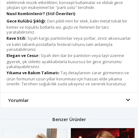
elektronik müzik etkinlikleri, konsept kutlamalar ve iddialı gece
çıkışları için mükemmel bir "parti üstü" tercihidir.
Nasıl Kombinlenir? (Stil Önerileri)
Gece Kulübü Şıklığı:
Deri pileli mini bir etek, kalın metal tokalı bir
kemer ve topuklu botlarla asi, güçlü ve feminen bir tarz
yaratabilirsiniz.
Rave Stili:
Siyah kargo pantolonlar veya şortlar, zincir aksesuarlar
ve kalın tabanlı postallarla festival ruhunu tam anlamıyla
yansıtabilirsiniz.
Elegan ve Cesur:
Siyah deri dar bir pantolon veya tayt üzerine
giyerek, şık stiletto ayakkabılarla kusursuz bir gece görünümü
yakalayabilirsiniz.
Yıkama ve Bakım Talimatı:
Taş detaylarının zarar görmemesi ve
ürün formunun uzun yıllar korunması için hassas elde yıkama
önerilir. Tercihen soğuk/ılık suda yıkayınız ve sererek kurutunuz.
Yorumlar
Benzer Ürünler