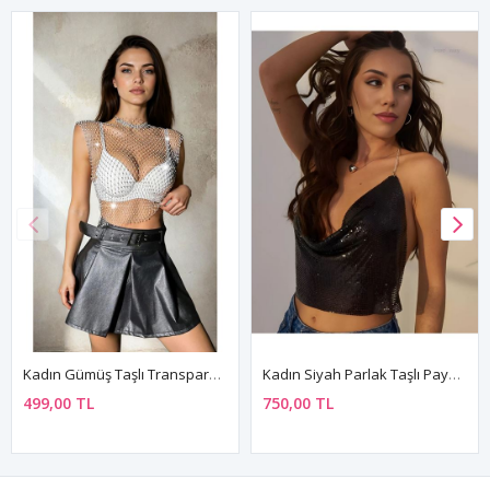
Kadın Gümüş Taşlı Transparan File Bluz Işıltılı Kolsuz Festival Ve Parti Büstiyeri
Kadın Siyah Parlak Taşlı Payetli Mini Crop Kayık Yaka Seksi Zincirli Bluz Zırh Büstiyer
499,00 TL
750,00 TL