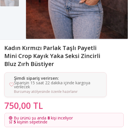
Kadın Kırmızı Parlak Taşlı Payetli
Mini Crop Kayık Yaka Seksi Zincirli
Bluz Zırh Büstiyer
Şimdi sipariş verirsen:
Siparişin 15 saat 22 dakika içinde kargoya
verilecek
Burcumay atölyesinde özenle hazırlanır
750,00 TL
🔴 Bu ürünü şu anda
8
kişi inceliyor
🛒
5
kişinin sepetinde