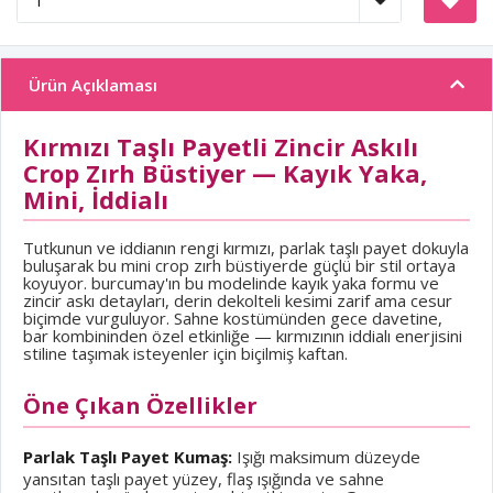
Ürün Açıklaması
Kırmızı Taşlı Payetli Zincir Askılı
Crop Zırh Büstiyer — Kayık Yaka,
Mini, İddialı
Tutkunun ve iddianın rengi kırmızı, parlak taşlı payet dokuyla
buluşarak bu mini crop zırh büstiyerde güçlü bir stil ortaya
koyuyor. burcumay'ın bu modelinde kayık yaka formu ve
zincir askı detayları, derin dekolteli kesimi zarif ama cesur
biçimde vurguluyor. Sahne kostümünden gece davetine,
bar kombininden özel etkinliğe — kırmızının iddialı enerjisini
stiline taşımak isteyenler için biçilmiş kaftan.
Öne Çıkan Özellikler
Parlak Taşlı Payet Kumaş:
Işığı maksimum düzeyde
yansıtan taşlı payet yüzey, flaş ışığında ve sahne