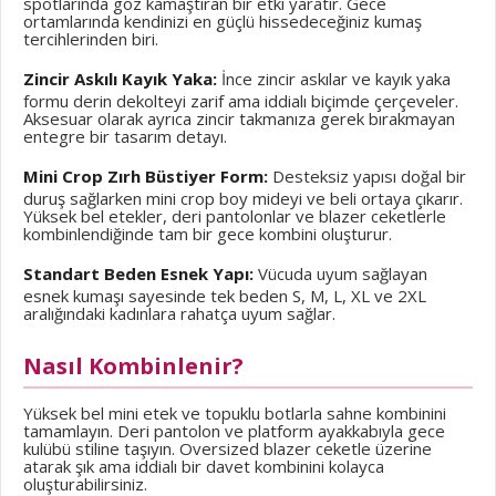
spotlarında göz kamaştıran bir etki yaratır. Gece
ortamlarında kendinizi en güçlü hissedeceğiniz kumaş
tercihlerinden biri.
Zincir Askılı Kayık Yaka:
İnce zincir askılar ve kayık yaka
formu derin dekolteyi zarif ama iddialı biçimde çerçeveler.
Aksesuar olarak ayrıca zincir takmanıza gerek bırakmayan
entegre bir tasarım detayı.
Mini Crop Zırh Büstiyer Form:
Desteksiz yapısı doğal bir
duruş sağlarken mini crop boy mideyi ve beli ortaya çıkarır.
Yüksek bel etekler, deri pantolonlar ve blazer ceketlerle
kombinlendiğinde tam bir gece kombini oluşturur.
Standart Beden Esnek Yapı:
Vücuda uyum sağlayan
esnek kumaşı sayesinde tek beden S, M, L, XL ve 2XL
aralığındaki kadınlara rahatça uyum sağlar.
Nasıl Kombinlenir?
Yüksek bel mini etek ve topuklu botlarla sahne kombinini
tamamlayın. Deri pantolon ve platform ayakkabıyla gece
kulübü stiline taşıyın. Oversized blazer ceketle üzerine
atarak şık ama iddialı bir davet kombinini kolayca
oluşturabilirsiniz.