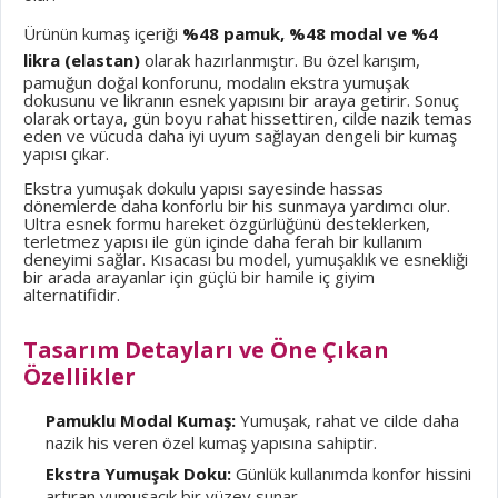
Ürünün kumaş içeriği
%48 pamuk, %48 modal ve %4
likra (elastan)
olarak hazırlanmıştır. Bu özel karışım,
pamuğun doğal konforunu, modalın ekstra yumuşak
dokusunu ve likranın esnek yapısını bir araya getirir. Sonuç
olarak ortaya, gün boyu rahat hissettiren, cilde nazik temas
eden ve vücuda daha iyi uyum sağlayan dengeli bir kumaş
yapısı çıkar.
Ekstra yumuşak dokulu yapısı sayesinde hassas
dönemlerde daha konforlu bir his sunmaya yardımcı olur.
Ultra esnek formu hareket özgürlüğünü desteklerken,
terletmez yapısı ile gün içinde daha ferah bir kullanım
deneyimi sağlar. Kısacası bu model, yumuşaklık ve esnekliği
bir arada arayanlar için güçlü bir hamile iç giyim
alternatifidir.
Tasarım Detayları ve Öne Çıkan
Özellikler
Pamuklu Modal Kumaş:
Yumuşak, rahat ve cilde daha
nazik his veren özel kumaş yapısına sahiptir.
Ekstra Yumuşak Doku:
Günlük kullanımda konfor hissini
artıran yumuşacık bir yüzey sunar.