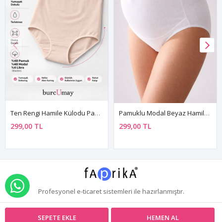
Ten Rengi Hamile Külodu Pamuklu Modal Ultra Esnek Likralı
Pamuklu Modal Beyaz Hamile Külodu Ultra Esnek Likralı
299,00 TL
299,00 TL
WHATSAPP İLE SİPARİŞ VER
Profesyonel
e-ticaret
sistemleri ile hazırlanmıştır.
SEPETE EKLE
HEMEN AL