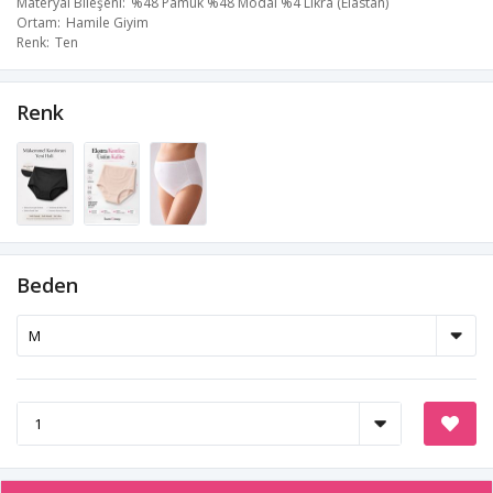
Materyal Bileşeni
%48 Pamuk %48 Modal %4 Likra (Elastan)
Ortam
Hamile Giyim
Renk
Ten
Renk
Beden