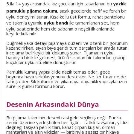
5 ila 14 yaş arasındaki kız çocukları için tasarlanan bu
yazlık
pamuklu pijama takımı
, sıcak gecelerde hafif ve ferah bir
uyku deneyimi sunar. Kısa kollu üst formu, rahat pantolonu
ve takımla uyumlu
uyku bandı
ile tamamlanan set, hem
uyku saatlerinde hem de sabahın o neşeli ilk anlarında
keyifle kullanılır.
Düğmeli yaka detayı pijamaya düzenli ve özenli bir görünüm
kazandırırken, siyah biye şeridi tüm parçaları bir arada tutan
ince ama belirleyici bir dokunuş sunar. Pijamanın uyku
bandıyla birlikte gelmesi, ürünü sıradan bir takımdan çıkarıp
küçük bir uyku ritüeline dönüştürür.
Pamuklu kumaş yapısı cilde nazik temas eder, gece
boyunca hava sirkülasyonunu destekler. Ne ter tutar ne de
tahriş eder. Sık kullanım ve yıkamaya dayanıklı yapısıyla uzun
süre ilk günkü formunu korur.
Desenin Arkasındaki Dünya
Bu pijama takımının deseni rastgele seçilmiş değil. Pudra
zemin üzerine yerleştirilen her figür — atkılı tavşanlar, yıldız
değneği taşıyan peri kızları, kanat çırpan kuşlar, orman
mantarları ve altın yıldızlar — birbiriyle sessiz bir hikaye