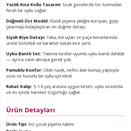
Yazlık Kısa Kollu Tasarım:
Sıcak gecelerde ter tutmadan
ferah bir uyku sağlar.
Düğmeli Üst Model:
Klasik pijama şıklığını koruyan, giyip
çıkarmayı kolaylaştıran ön düğme detayı.
Siyah Biye Detayı:
Yaka, kol uçları ve paça kenarlarında
ürüne bütünlük ve karakter katan ince şerit.
Uyku Bantlı Set:
Takımla birebir uyumlu uyku bandı dahildir
— ayrıca satın almaya gerek yok.
Pamuklu Konfor:
Cilde nazik, nefes alan kumaş yapısıyla
uzun ve huzurlu bir uyku için ideal.
Rahat Kalıp:
5-14 yaş arasına uygun kesim, uyku sırasında
ve ev içinde hareket özgürlüğü sağlar.
Ürün Detayları
Ürün Tipi:
Kız çocuk pijama takımı
Renk:
Pudra