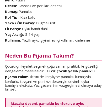
Desen:
Tavşanlı ve peri kızı desenli
Kumaş:
Pamuklu
Kol Tipi:
Kısa kollu
Yaka / Ön Detay:
Düğmeli üst
Ek Parça:
Uyku bandı dahil
Yaş Aralığı:
5-14 yaş
Kullanım:
Yazlık uyku giyimi, ev içi kullanım, dinlenme
Neden Bu Pijama Takımı?
Çocuk için kıyafet seçmek çoğu zaman pratiklik ile güzelliği
dengeleme meselesidir. Bu
kız çocuk yazlık pamuklu
pijama takımı
ikisini de karşılıyor: pamuklu kumaşıyla
konforlu, tavşanlı ve peri kızı deseniyle sevimli, uyku
bandıyla eksiksiz. Yaz gecelerinin vazgeçilmezi olmaya aday
bir set.
Masalsı deseni, pamuklu konforu ve uyku