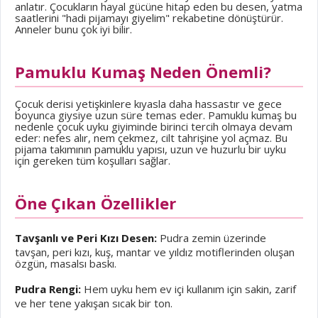
anlatır. Çocukların hayal gücüne hitap eden bu desen, yatma
saatlerini "hadi pijamayı giyelim" rekabetine dönüştürür.
Anneler bunu çok iyi bilir.
Pamuklu Kumaş Neden Önemli?
Çocuk derisi yetişkinlere kıyasla daha hassastır ve gece
boyunca giysiye uzun süre temas eder. Pamuklu kumaş bu
nedenle çocuk uyku giyiminde birinci tercih olmaya devam
eder: nefes alır, nem çekmez, cilt tahrişine yol açmaz. Bu
pijama takımının pamuklu yapısı, uzun ve huzurlu bir uyku
için gereken tüm koşulları sağlar.
Öne Çıkan Özellikler
Tavşanlı ve Peri Kızı Desen:
Pudra zemin üzerinde
tavşan, peri kızı, kuş, mantar ve yıldız motiflerinden oluşan
özgün, masalsı baskı.
Pudra Rengi:
Hem uyku hem ev içi kullanım için sakin, zarif
ve her tene yakışan sıcak bir ton.