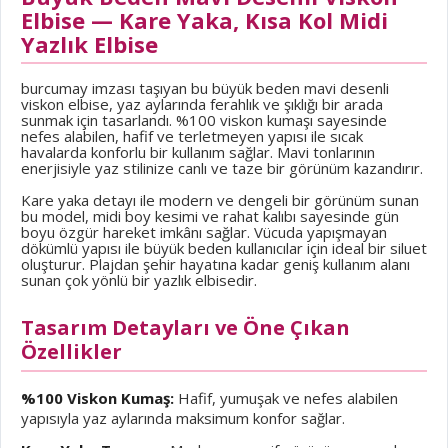
Elbise — Kare Yaka, Kısa Kol Midi
Yazlık Elbise
burcumay imzası taşıyan bu büyük beden mavi desenli
viskon elbise, yaz aylarında ferahlık ve şıklığı bir arada
sunmak için tasarlandı. %100 viskon kumaşı sayesinde
nefes alabilen, hafif ve terletmeyen yapısı ile sıcak
havalarda konforlu bir kullanım sağlar. Mavi tonlarının
enerjisiyle yaz stilinize canlı ve taze bir görünüm kazandırır.
Kare yaka detayı ile modern ve dengeli bir görünüm sunan
bu model, midi boy kesimi ve rahat kalıbı sayesinde gün
boyu özgür hareket imkânı sağlar. Vücuda yapışmayan
dökümlü yapısı ile büyük beden kullanıcılar için ideal bir siluet
oluşturur. Plajdan şehir hayatına kadar geniş kullanım alanı
sunan çok yönlü bir yazlık elbisedir.
Tasarım Detayları ve Öne Çıkan
Özellikler
%100 Viskon Kumaş:
Hafif, yumuşak ve nefes alabilen
yapısıyla yaz aylarında maksimum konfor sağlar.