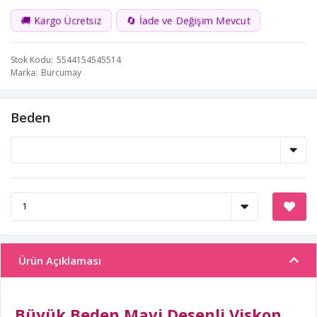
🚚 Kargo Ücretsiz
🔄 İade ve Değişim Mevcut
Stok Kodu
5544154545514
Marka
Burcumay
Beden
Ürün Açıklaması
Büyük Beden Mavi Desenli Viskon