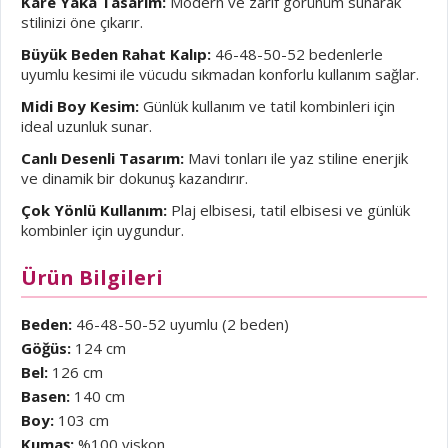
Kare Yaka Tasarım:
Modern ve zarif görünüm sunarak
stilinizi öne çıkarır.
Büyük Beden Rahat Kalıp:
46-48-50-52 bedenlerle
uyumlu kesimi ile vücudu sıkmadan konforlu kullanım sağlar.
Midi Boy Kesim:
Günlük kullanım ve tatil kombinleri için
ideal uzunluk sunar.
Canlı Desenli Tasarım:
Mavi tonları ile yaz stiline enerjik
ve dinamik bir dokunuş kazandırır.
Çok Yönlü Kullanım:
Plaj elbisesi, tatil elbisesi ve günlük
kombinler için uygundur.
Ürün Bilgileri
Beden:
46-48-50-52 uyumlu (2 beden)
Göğüs:
124 cm
Bel:
126 cm
Basen:
140 cm
Boy:
103 cm
Kumaş:
%100 viskon