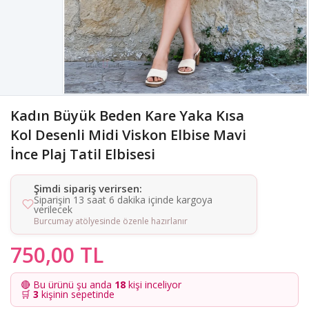
Kadın Büyük Beden Kare Yaka Kısa
Kol Desenli Midi Viskon Elbise Mavi
İnce Plaj Tatil Elbisesi
Şimdi sipariş verirsen:
Siparişin 13 saat 6 dakika içinde kargoya
verilecek
Burcumay atölyesinde özenle hazırlanır
750,00 TL
🔴 Bu ürünü şu anda
18
kişi inceliyor
🛒
3
kişinin sepetinde