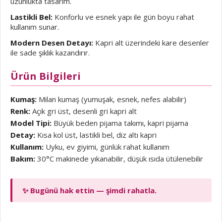
uzunlukta tasarım.
Lastikli Bel:
Konforlu ve esnek yapı ile gün boyu rahat
kullanım sunar.
Modern Desen Detayı:
Kapri alt üzerindeki kare desenler
ile sade şıklık kazandırır.
Ürün Bilgileri
Kumaş:
Milan kumaş (yumuşak, esnek, nefes alabilir)
Renk:
Açık gri üst, desenli gri kapri alt
Model Tipi:
Büyük beden pijama takımı, kapri pijama
Detay:
Kısa kol üst, lastikli bel, diz altı kapri
Kullanım:
Uyku, ev giyimi, günlük rahat kullanım
Bakım:
30°C makinede yıkanabilir, düşük ısıda ütülenebilir
✨ Bugünü hak ettin — şimdi rahatla.