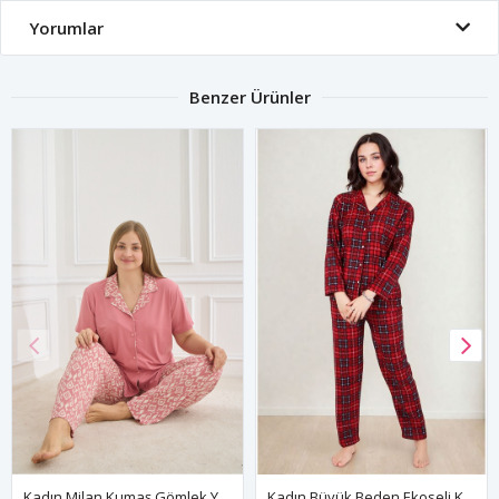
Yorumlar
Benzer Ürünler
Kadın Milan Kumaş Gömlek Yaka Esnek Kısa Kollu Yumuşak Dokulu Pembe Yazlık Büyük Beden Pijama Takımı
Kadın Büyük Beden Ekoseli Kışlık Uzun Kollu Önden Düğmeli Gömlek Yaka Kırmızı Süet Pijama Takımı