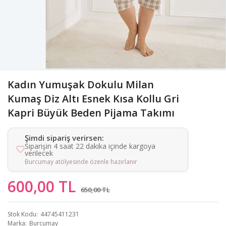
Kadın Yumuşak Dokulu Milan
Kumaş Diz Altı Esnek Kısa Kollu Gri
Kapri Büyük Beden Pijama Takımı
Şimdi sipariş verirsen:
Siparişin 4 saat 22 dakika içinde kargoya
verilecek
Burcumay atölyesinde özenle hazırlanır
600,00 TL
650,00 TL
Stok Kodu
44745411231
Marka
Burcumay