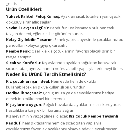
getirir.
Ürün Özellikleri:
Yüksek Kaliteli Peluş Kumaş:
Ayakları sıcak tutarken yumuşacık
dokusuyla rahatlık sağlar.
Sevimli Tavşan Figürü:
Pandufun üst kısmında bulunan tatlı
tavşan deseni, eğlenceli bir görünüm sunar.
Kolay Giyilebilir Tasarım:
Esnek yapısı sayesinde çocuklarınız bu
pandufları kolayca giyip çıkarabilir.
Pembe Renk:
Özellikle kız çocuklarının favorisi olacak şirin bir
renge sahiptir.
Sıcak ve Konforlu:
Kış aylarında ayakları soğuktan koruyarak
sıcacık tutar, aynı zamanda nefes alabilir yapısıyla terlemeyi önler.
Neden Bu Ürünü Tercih Etmelisiniz?
Kız çocukları için ideal:
Hem evde hem de okulda
kullanabilecekleri şık ve kullanışlı bir üründür.
Hediyelik seçenek:
Çocuğunuza ya da sevdiklerinize hediye
etmek için mükemmel bir seçenek.
Kış aylarına uygun:
Soğuk havalarda ayakların ısısını koruyarak
hastalıklara karşı ek bir koruma sağlar.
Kış mevsiminin vazgeçilmezi olacak
Kız Çocuk Pembe Tavşanlı
Panduf
, hem şık tasarımı hem de sıcak tutan yapısıyla
çocuklarınızın favori ev ayakkabısı olmaya aday. Sevimli tavşan