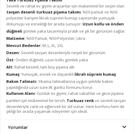
Sevimli ve rahat ev giyimi arayanlar için mükemmel bir seçim olan
tavşan desenli turkuaz pijama takımı
, %50 pamuk ve %50
polyester karışımı likralı süprem kumaşı sayesinde yumuşak
dokunuşu ve esnekliği bir arada sunuyor.
Uzun kollu ve önden
düğmeli
gömlek yaka tasarımıyla pratik ve şık bir görünüm sağlar.
Malzeme:
%50 Pamuk, %50 Polyester, Likra
Mevcut Bedenler:
M, L, XL, 2XL
Desen:
Sevimli tavşan desenleriyle neşeli bir görünüm
Üst:
Önden düğmeli, uzun kollu gömlek yaka
Alt:
Rahat kesimli, tam boy pijama altı
Kumaş:
Yumuşak, esnek ve dayanıklı
likralı süprem kumaş
Bakım Talimatı:
Yıkama talimatlarına uygun şekilde bakım
yapıldığında uzun süre ilk günkü formunu korur.
Kullanım Alanı:
Günlük ev giyimi, rahat sabahlar ve gece pijama
partileri için mükemmel bir tercih.
Turkuaz renk
ve sevimli tavşan
desenleriyle canlı ve eğlenceli bir stil sunar. Hem konforu hem de
şıklığı bir arada yaşamak isteyenler için ideal.
Yorumlar