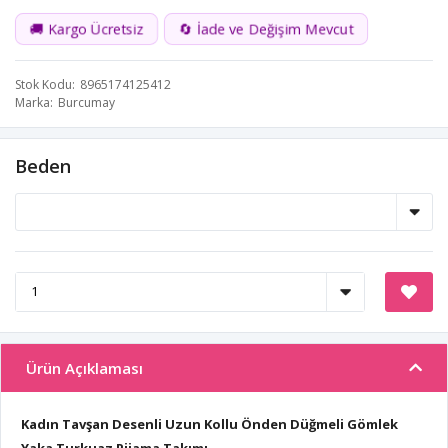
🚚 Kargo Ücretsiz
🔄 İade ve Değişim Mevcut
Stok Kodu
8965174125412
Marka
Burcumay
Beden
Ürün Açıklaması
Kadın Tavşan Desenli Uzun Kollu Önden Düğmeli Gömlek
Yaka Turkuaz Pijama Takımı