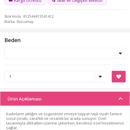
🚚 Kargo Ücretsiz
🔄 İade ve Değişim Mevcut
Stok Kodu
812544415541412
Marka
Burcumay
Beden
Ürün Açıklaması
Kadınların şıklığını ve özgüvenini zirveye taşıyan taşlı siyah fantezi
vücut çorabı, zarafeti ve cesareti bir arada sunuyor. Özel
tasarımıyla dikkatleri üzerine çekerken, kendinizi özel hissetmenizi
sağlar.