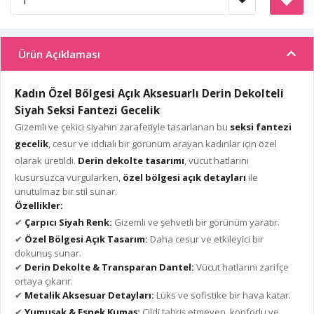
Ürün Açıklaması
Kadın Özel Bölgesi Açık Aksesuarlı Derin Dekolteli
Siyah Seksi Fantezi Gecelik
Gizemli ve çekici siyahın zarafetiyle tasarlanan bu
seksi fantezi
gecelik
, cesur ve iddialı bir görünüm arayan kadınlar için özel
olarak üretildi.
Derin dekolte tasarımı
, vücut hatlarını
kusursuzca vurgularken,
özel bölgesi açık detayları
ile
unutulmaz bir stil sunar.
Özellikler:
✔
Çarpıcı Siyah Renk:
Gizemli ve şehvetli bir görünüm yaratır.
✔
Özel Bölgesi Açık Tasarım:
Daha cesur ve etkileyici bir
dokunuş sunar.
✔
Derin Dekolte & Transparan Dantel:
Vücut hatlarını zarifçe
ortaya çıkarır.
✔
Metalik Aksesuar Detayları:
Lüks ve sofistike bir hava katar.
✔
Yumuşak & Esnek Kumaş:
Cildi tahriş etmeyen, konforlu ve