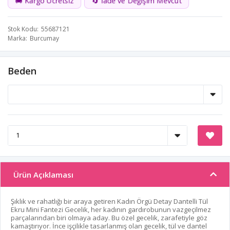
🚚 Kargo Ücretsiz
🔄 İade ve Değişim Mevcut
Stok Kodu
55687121
Marka
Burcumay
Beden
Ürün Açıklaması
Şıklık ve rahatlığı bir araya getiren Kadın Örgü Detay Dantelli Tül
Ekru Mini Fantezi Gecelik, her kadının gardırobunun vazgeçilmez
parçalarından biri olmaya aday. Bu özel gecelik, zarafetiyle göz
kamaştırıyor. İnce işçilikle tasarlanmış olan gecelik, tül ve dantel