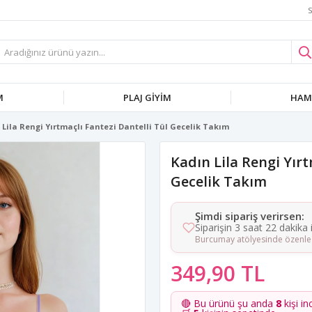
S
M
PLAJ GIYIM
HAMI
 Lila Rengi Yırtmaçlı Fantezi Dantelli Tül Gecelik Takım
Kadın Lila Rengi Yırt
Gecelik Takım
Şimdi sipariş verirsen:
Siparişin 3 saat 22 dakika
Burcumay atölyesinde özenle 
349,90 TL
🔴 Bu ürünü şu anda
8
kişi in