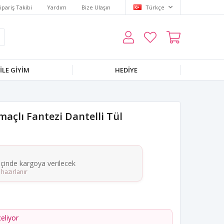
ipariş Takibi
Yardım
Bize Ulaşın
Türkçe
LE GIYIM
HEDIYE
maçlı Fantezi Dantelli Tül
 içinde kargoya verilecek
hazırlanır
celiyor