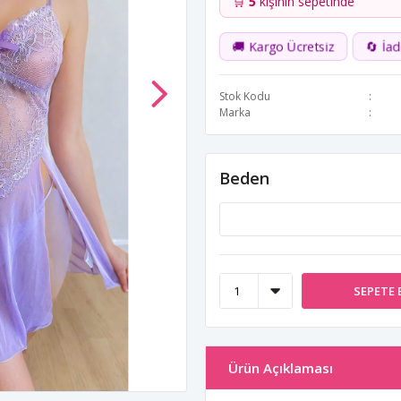
🛒
5
kişinin sepetinde
🚚 Kargo Ücretsiz
🔄 İa
Stok Kodu
Marka
Beden
SEPETE 
Ürün Açıklaması