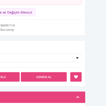
de ve Değişim Mevcut
889957141
Burcumay
EKLE
HEMEN AL