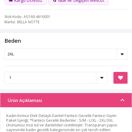
🚚 Kargo Ücretsiz
🔄 İade ve Değişim Mevcut
Stok Kodu
AG160-4616001
Marka
BELLA NOTTE
Beden
Ürün Açıklaması
Kadın Kırmızı Etek Detaylı Dantel Fantezi Gecelik Fantezi Giyim
Paket İçeriği; *Fantezi Gecelik Bedenler : S/M - L/XL - 2XL/3XL
Ürünümüz ince tül ve dantelden üretilmiştir. Transparan yapısı
sayesinde kadın gecelik kategorisinde en çok tercih edilen