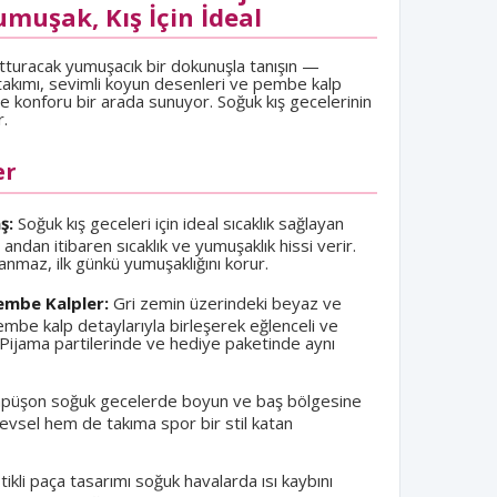
muşak, Kış İçin İdeal
turacak yumuşacık bir dokunuşla tanışın —
takımı, sevimli koyun desenleri ve pembe kalp
de konforu bir arada sunuyor. Soğuk kış gecelerinin
r.
er
ş:
Soğuk kış geceleri için ideal sıcaklık sağlayan
 andan itibaren sıcaklık ve yumuşaklık hissi verir.
anmaz, ilk günkü yumuşaklığını korur.
embe Kalpler:
Gri zemin üzerindeki beyaz ve
embe kalp detaylarıyla birleşerek eğlenceli ve
 Pijama partilerinde ve hediye paketinde aynı
püşon soğuk gecelerde boyun ve baş bölgesine
levsel hem de takıma spor bir stil katan
tikli paça tasarımı soğuk havalarda ısı kaybını