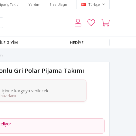
ipariş Takibi
Yardım
Bize Ulaşın
Türkçe
LE GIYIM
HEDIYE
mı
onlu Gri Polar Pijama Takımı
a içinde kargoya verilecek
hazırlanır
celiyor