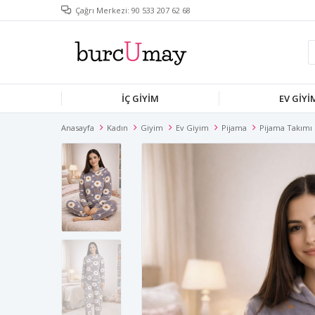
Çağrı Merkezi: 90 533 207 62 68
İÇ GIYIM
EV GIYI
Anasayfa
Kadın
Giyim
Ev Giyim
Pijama
Pijama Takımı