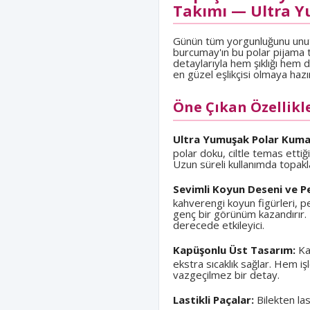
Takımı — Ultra Yu
Günün tüm yorgunluğunu unut
burcumay'ın bu polar pijama 
detaylarıyla hem şıklığı hem 
en güzel eşlikçisi olmaya hazı
Öne Çıkan Özellikl
Ultra Yumuşak Polar Kuma
polar doku, ciltle temas ettiği
Uzun süreli kullanımda topakl
Sevimli Koyun Deseni ve P
kahverengi koyun figürleri, p
genç bir görünüm kazandırır.
derecede etkileyici.
Kapüşonlu Üst Tasarım:
Ka
ekstra sıcaklık sağlar. Hem iş
vazgeçilmez bir detay.
Lastikli Paçalar:
Bilekten las