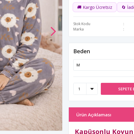
🚚 Kargo Ücretsiz
🔄 İa
Stok Kodu
Marka
Beden
SEPETE 
Ürün Açıklaması
Kapüşonlu Koyun 