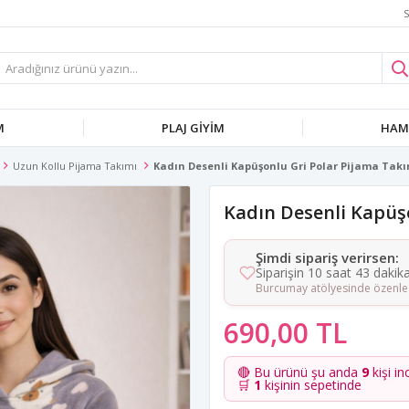
S
M
PLAJ GIYIM
HAMI
Uzun Kollu Pijama Takımı
Kadın Desenli Kapüşonlu Gri Polar Pijama Takı
Kadın Desenli Kapüş
Şimdi sipariş verirsen:
Siparişin 10 saat 43 dakik
Burcumay atölyesinde özenle 
690,00 TL
🔴 Bu ürünü şu anda
9
kişi in
🛒
1
kişinin sepetinde