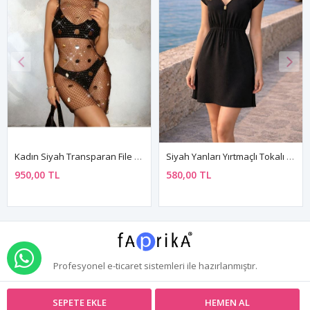
Kadın Siyah Transparan File Pareo Elbise Pul Detaylı Festival Parti Kombin
Siyah Yanları Yırtmaçlı Tokalı V Yaka Mini Deniz Ve Tatil Elbisesi
950,00 TL
580,00 TL
WHATSAPP İLE SİPARİŞ VER
Profesyonel
e-ticaret
sistemleri ile hazırlanmıştır.
SEPETE EKLE
HEMEN AL