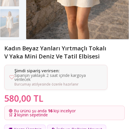
Kadın Beyaz Yanları Yırtmaçlı Tokalı
V Yaka Mini Deniz Ve Tatil Elbisesi
Şimdi sipariş verirsen:
Siparişin yaklaşık 2 saat içinde kargoya
verilecek
Burcumay atölyesinde özenle hazırlanır
580,00 TL
🔴 Bu ürünü şu anda
16
kişi inceliyor
🛒
2
kişinin sepetinde