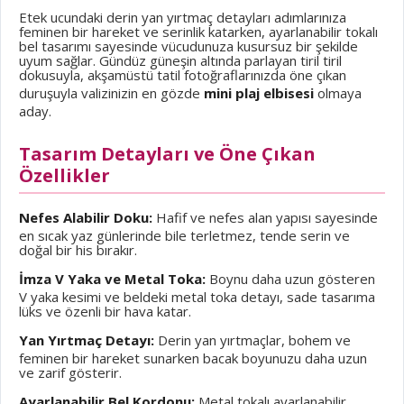
Etek ucundaki derin yan yırtmaç detayları adımlarınıza
feminen bir hareket ve serinlik katarken, ayarlanabilir tokalı
bel tasarımı sayesinde vücudunuza kusursuz bir şekilde
uyum sağlar. Gündüz güneşin altında parlayan tiril tiril
dokusuyla, akşamüstü tatil fotoğraflarınızda öne çıkan
duruşuyla valizinizin en gözde
mini plaj elbisesi
olmaya
aday.
Tasarım Detayları ve Öne Çıkan
Özellikler
Nefes Alabilir Doku:
Hafif ve nefes alan yapısı sayesinde
en sıcak yaz günlerinde bile terletmez, tende serin ve
doğal bir his bırakır.
İmza V Yaka ve Metal Toka:
Boynu daha uzun gösteren
V yaka kesimi ve beldeki metal toka detayı, sade tasarıma
lüks ve özenli bir hava katar.
Yan Yırtmaç Detayı:
Derin yan yırtmaçlar, bohem ve
feminen bir hareket sunarken bacak boyunuzu daha uzun
ve zarif gösterir.
Ayarlanabilir Bel Kordonu:
Metal tokalı ayarlanabilir