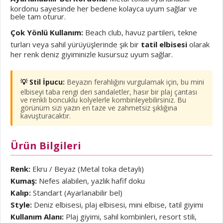
kordonu sayesinde her bedene kolayca uyum sağlar ve
bele tam oturur.
Çok Yönlü Kullanım:
Beach club, havuz partileri, tekne
turları veya sahil yürüyüşlerinde şık bir
tatil elbisesi
olarak
her renk deniz giyiminizle kusursuz uyum sağlar.
💡 Stil İpucu:
Beyazın ferahlığını vurgulamak için, bu mini
elbiseyi taba rengi deri sandaletler, hasır bir plaj çantası
ve renkli boncuklu kolyelerle kombinleyebilirsiniz. Bu
görünüm sizi yazın en taze ve zahmetsiz şıklığına
kavuşturacaktır.
Ürün Bilgileri
Renk:
Ekru / Beyaz (Metal toka detaylı)
Kumaş:
Nefes alabilen, yazlık hafif doku
Kalıp:
Standart (Ayarlanabilir bel)
Style:
Deniz elbisesi, plaj elbisesi, mini elbise, tatil giyimi
Kullanım Alanı:
Plaj giyimi, sahil kombinleri, resort stili,