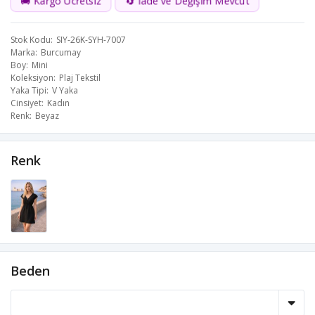
🚚 Kargo Ücretsiz
🔄 İade ve Değişim Mevcut
Stok Kodu
SIY-26K-SYH-7007
Marka
Burcumay
Boy
Mini
Koleksiyon
Plaj Tekstil
Yaka Tipi
V Yaka
Cinsiyet
Kadın
Renk
Beyaz
Renk
Beden