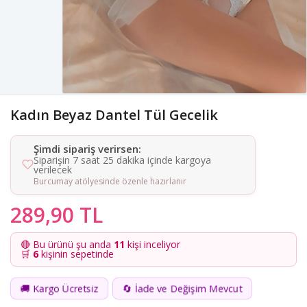
Kadın Beyaz Dantel Tül Gecelik
Şimdi sipariş verirsen:
Siparişin 7 saat 25 dakika içinde kargoya
verilecek
Burcumay atölyesinde özenle hazırlanır
289,90 TL
🔴 Bu ürünü şu anda
11
kişi inceliyor
🛒
6
kişinin sepetinde
🚚 Kargo Ücretsiz
🔄 İade ve Değişim Mevcut