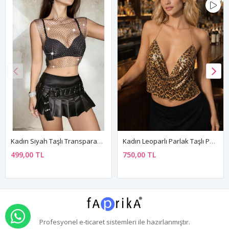
Kadın Siyah Taşlı Transparan Kolsuz File Bluz Gece Kulübü Ve Rave Parti Üstü
Kadın Leoparlı Parlak Taşlı Payetli Mini Crop Kayık Yaka Seksi Zincirli Bluz Zırh Büstiyer
499,00 TL
750,00 TL
WHATSAPP İLE SİPARİŞ VER
Profesyonel
e-ticaret
sistemleri ile hazırlanmıştır.