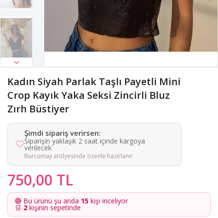
Kadın Siyah Parlak Taşlı Payetli Mini
Crop Kayık Yaka Seksi Zincirli Bluz
Zırh Büstiyer
Şimdi sipariş verirsen:
Siparişin yaklaşık 2 saat içinde kargoya
verilecek
Burcumay atölyesinde özenle hazırlanır
750,00 TL
🔴 Bu ürünü şu anda
15
kişi inceliyor
🛒
2
kişinin sepetinde