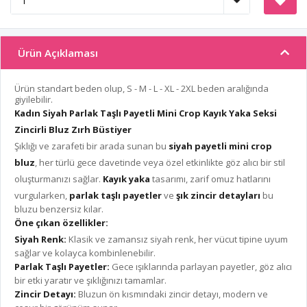
Ürün Açıklaması
Ürün standart beden olup, S - M - L - XL - 2XL beden aralığında
giyilebilir.
Kadın Siyah Parlak Taşlı Payetli Mini Crop Kayık Yaka Seksi
Zincirli Bluz Zırh Büstiyer
Şıklığı ve zarafeti bir arada sunan bu
siyah payetli mini crop
bluz
, her türlü gece davetinde veya özel etkinlikte göz alıcı bir stil
oluşturmanızı sağlar.
Kayık yaka
tasarımı, zarif omuz hatlarını
vurgularken,
parlak taşlı payetler
ve
şık zincir detayları
bu
bluzu benzersiz kılar.
Öne çıkan özellikler:
Siyah Renk:
Klasik ve zamansız siyah renk, her vücut tipine uyum
sağlar ve kolayca kombinlenebilir.
Parlak Taşlı Payetler:
Gece ışıklarında parlayan payetler, göz alıcı
bir etki yaratır ve şıklığınızı tamamlar.
Zincir Detayı:
Bluzun ön kısmındaki zincir detayı, modern ve