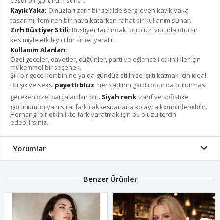
cesur bir görünüm sunar.
Kayık Yaka:
Omuzları zarif bir şekilde sergileyen kayık yaka
tasarımı, feminen bir hava katarken rahat bir kullanım sunar.
Zırh Büstiyer Stili:
Büstiyer tarzındaki bu bluz, vücuda oturan
kesimiyle etkileyici bir siluet yaratır.
Kullanım Alanları:
Özel geceler, davetler, düğünler, parti ve eğlenceli etkinlikler için
mükemmel bir seçenek.
Şık bir gece kombinine ya da gündüz stilinize ışıltı katmak için ideal.
Bu şık ve seksi
payetli bluz
, her kadının gardırobunda bulunması
gereken özel parçalardan biri.
Siyah renk
, zarif ve sofistike
görünümün yanı sıra, farklı aksesuarlarla kolayca kombinlenebilir.
Herhangi bir etkinlikte fark yaratmak için bu bluzu tercih
edebilirsiniz.
Yorumlar
Benzer Ürünler