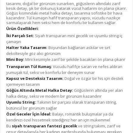
tasarımı, doğal bir görünüm sunarken, göğüslerin altındaki zarif
kesik detay, şık bir dokunuş katarak vücut hatlarını ön plana çıkarır.
Göğüs kısmındaki metal halka detayı, tasarıma sofistike bir hava
kazandırır. Tül kumaşın hafif transparan yapısı, vücudu nazikçe
sarmalayarak hem seksi hem de konforlu bir kullanım sağlar.
Ürün Özellikleri:
İki Parçalı Set:
Siyah transparan mini gecelik ve uyumlu string iç
çamaşırı
Halter Yaka Tasarım:
Boyundan bağlanan askılar ve sırt
dekoltesiyle göz alıcı görünüm
Mini Boy:
Mini kesimiyle zarif bir şekilde bacakları ön plana çıkarır
Transparan Tül Kumaş:
Vücudu hafifçe saran ve nefes aldıran
yumuşak tül, seksi ve konforlu bir deneyim sunar
Kapsız ve Desteksiz Tasarım:
Doğal ve özgür bir his için destek
içermeyen tasarım
Göğüs Altında Metal Halka Detay:
Göğüslerin altında yer alan
halka detay, seksi ve modern bir görünüm kazandırır
Uyumlu String:
Takımın bir parçası olarak transparan string,
bütüncül bir görünüm sağlar
Özel Geceler İçin İdeal:
Balayı, romantik buluşmalar ya da
kendinizi özel hissetmek istediğiniz her an için mükemmel
Bu
siyah transparan fantezi gecelik
ve string takımı, zarif ve
cesur detaylarıyla her kadının gardırobunda bulunması gereken