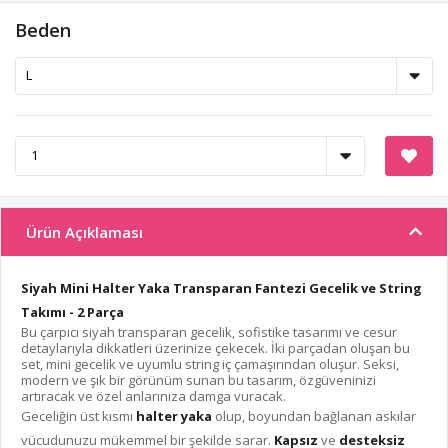
Beden
Ürün Açıklaması
Siyah Mini Halter Yaka Transparan Fantezi Gecelik ve String
Takımı - 2 Parça
Bu çarpıcı siyah transparan gecelik, sofistike tasarımı ve cesur
detaylarıyla dikkatleri üzerinize çekecek. İki parçadan oluşan bu
set, mini gecelik ve uyumlu string iç çamaşırından oluşur. Seksi,
modern ve şık bir görünüm sunan bu tasarım, özgüveninizi
artıracak ve özel anlarınıza damga vuracak.
Geceliğin üst kısmı
halter yaka
olup, boyundan bağlanan askılar
vücudunuzu mükemmel bir şekilde sarar.
Kapsız
ve
desteksiz