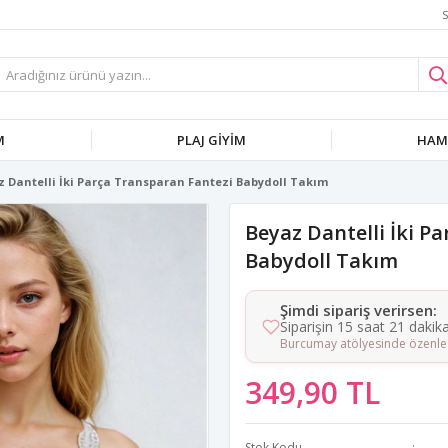
S
M
PLAJ GIYIM
HAMI
z Dantelli İki Parça Transparan Fantezi Babydoll Takım
Beyaz Dantelli İki P
Babydoll Takım
Şimdi sipariş verirsen:
Siparişin 15 saat 21 dakik
Burcumay atölyesinde özenle 
349,90 TL
Stok Kodu