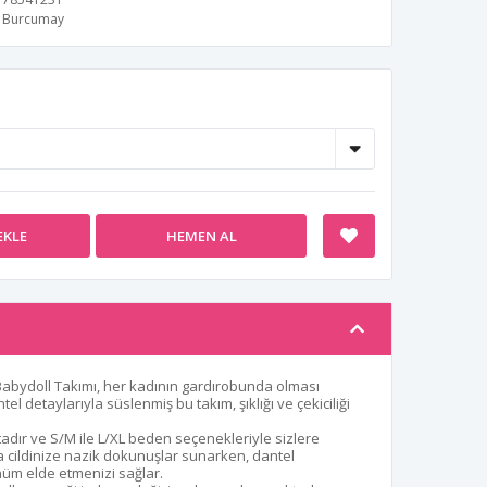
Burcumay
EKLE
HEMEN AL
 Babydoll Takımı, her kadının gardırobunda olması
el detaylarıyla süslenmiş bu takım, şıklığı ve çekiciliği
adır ve S/M ile L/XL beden seçenekleriyle sizlere
a cildinize nazik dokunuşlar sunarken, dantel
ünüm elde etmenizi sağlar.