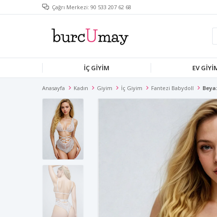
Çağrı Merkezi: 90 533 207 62 68
İÇ GIYIM
EV GIYI
Anasayfa
Kadın
Giyim
İç Giyim
Fantezi Babydoll
Beya