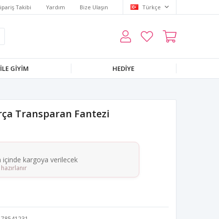
ipariş Takibi
Yardım
Bize Ulaşın
Türkçe
LE GIYIM
HEDIYE
arça Transparan Fantezi
a içinde kargoya verilecek
hazırlanır
78541231