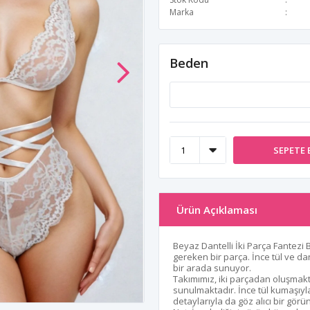
Marka
Beden
SEPETE 
Ürün Açıklaması
Beyaz Dantelli İki Parça Fantezi
gereken bir parça. İnce tül ve dant
bir arada sunuyor.
Takımımız, iki parçadan oluşmakt
sunulmaktadır. İnce tül kumaşıyl
detaylarıyla da göz alıcı bir gör