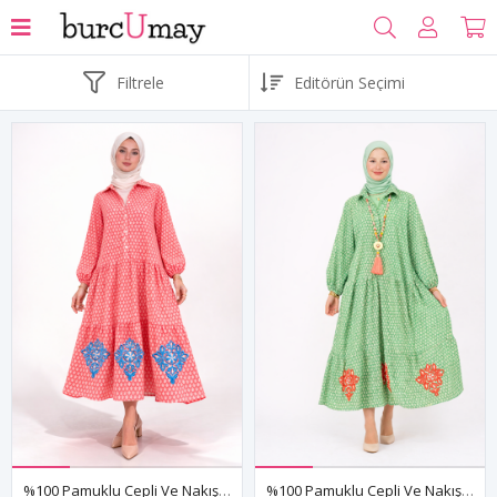
Filtrele
%100 Pamuklu Cepli Ve Nakışlı Yazlık Tasarım Desenli Nar Çiçeği Pembe Gömlek Tesettür Elbise
%100 Pamuklu Cepli Ve Nakışlı Yazlık Tasarım Desenli Yeşil Gömlek Tesettür Elbise