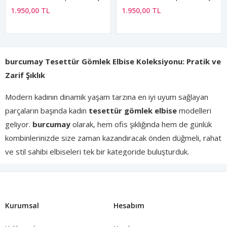
1.950,00 TL
1.950,00 TL
burcumay Tesettür Gömlek Elbise Koleksiyonu: Pratik ve
Zarif Şıklık
Modern kadının dinamik yaşam tarzına en iyi uyum sağlayan
parçaların başında kadın
tesettür gömlek elbise
modelleri
geliyor.
burcumay
olarak, hem ofis şıklığında hem de günlük
kombinlerinizde size zaman kazandıracak önden düğmeli, rahat
ve stil sahibi elbiseleri tek bir kategoride buluşturduk.
Doğal Kumaşlarla Gün Boyu Ferahlık
Özellikle yaz aylarında terletmeyen, cilde dost kumaşlar tercih
Kurumsal
Hesabım
etmek konfor açısından önemlidir. Koleksiyonumuzda yer alan
pamuklu gömlek elbise
ve viskon tasarımlar, sentetik