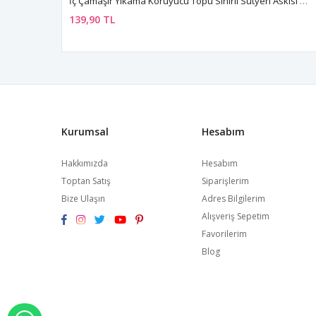
İç Çamaşır Yıkama Koruyucu Topu Sihirli Sütyen Askısı Gizleme Aparatı Hediyeli
139,90 TL
Kurumsal
Hesabım
Hakkımızda
Hesabım
Toptan Satış
Siparişlerim
Bize Ulaşın
Adres Bilgilerim
Alışveriş Sepetim
Favorilerim
Blog