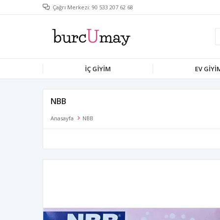
Çağrı Merkezi: 90 533 207 62 68
İÇ GIYIM
EV GIYI
NBB
Anasayfa
NBB