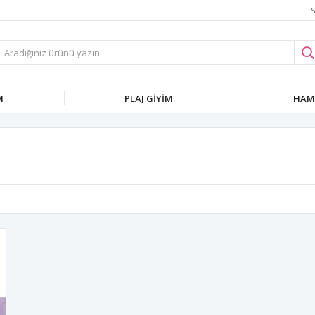
S
M
PLAJ GIYIM
HAMI