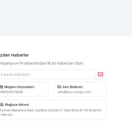
izden Haberler
mpanya ve Fırsatlarımızdan İlk Siz Haberdar Olun!
Müşteri Hizmetleri:
Geri Bildirim:
+905332076268
info@burcumay.com
Mağaza Adresi:
Tömük Mahallesi Kale Caddesi Gondol 2 Tatil Sitesi B 124 Erdemli
/ Mersin