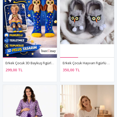
Erkek Çocuk 3D Baykuş Figürlü Eğlenceli Pamuklu Topuksuz Dizaltı Çorap
Erkek Çocuk Hayvan Figürlü Gri Panduf Kışlık Yumuşak Peluş Ev Kreş Ayakkabısı
299,00 TL
350,00 TL