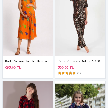
Kadın Viskon Hamile Elbisesi Turuncu Balık Desenli Yazlık Günlük Elbise
Kadın Yumuşak Dokulu %100 Pamuklu Leopar Desenli Kahverengi Kısa Kollu Gömlek Yaka Pijama Takımı
695,00 TL
550,00 TL
(1)