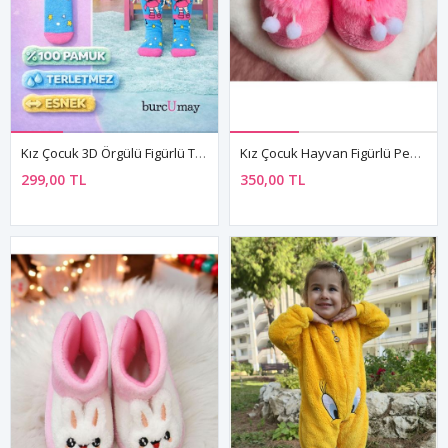
Kız Çocuk 3D Örgülü Figürlü Terletmez Pamuklu Topuksuz Dizaltı Çorap Mavi
Kız Çocuk Hayvan Figürlü Pembe Panduf Kışlık Yumuşak Peluş Ev Ayakkabısı
299,00 TL
350,00 TL