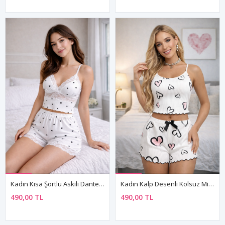
Kadın Kısa Şortlu Askılı Dantel Detaylı Kalp Desenli Beyaz Büstiyer Mini Pijama Takımı
Kadın Kalp Desenli Kolsuz Mini Beyaz Şortlu Fiyonk Detaylı Askılı Yazlık Pijama Takımı
490,00 TL
490,00 TL