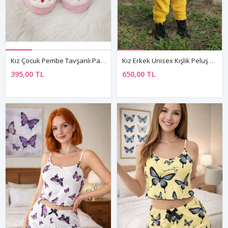
Kız Çocuk Pembe Tavşanlı Panduf Kışlık Yumuşak Peluş Ev Ayakkabısı
Kız Erkek Unisex Kışlık Peluş Polar Sarı Kapüşonlu Çocuk Bebek Tulum Civcivli Pijama Takımı
395,00 TL
650,00 TL