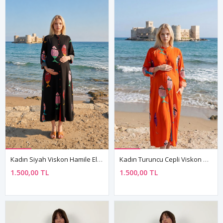
Kadın Siyah Viskon Hamile Elbisesi Hakim Yaka Truvakar Kol Yazlık Uzun Balık Desenli Gömlek Model
Kadın Turuncu Cepli Viskon Hamile Elbisesi Hakim Yaka Truvakar Kol Yazlık Uzun Balık Desenli
1.500,00 TL
1.500,00 TL