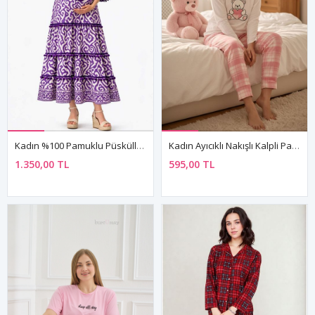
Kadın %100 Pamuklu Püsküllü Mor Bohem Hamile Elbisesi
Kadın Ayıcıklı Nakışlı Kalpli Pamuklu Uzun Kollu Mevsimlik Sevgililer Günü Hediyesi Pijama Takımı
1.350,00 TL
595,00 TL