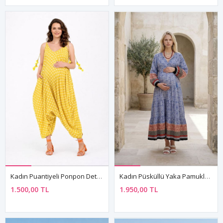
Kadın Puantiyeli Ponpon Detaylı Yazlık Pamuklu Viskon Sarı Hamile Tulum Elbise
Kadın Püsküllü Yaka Pamuklu Hamile Elbisesi Marin Desenli Uzun Kollu Yazlık Elbise
1.500,00 TL
1.950,00 TL