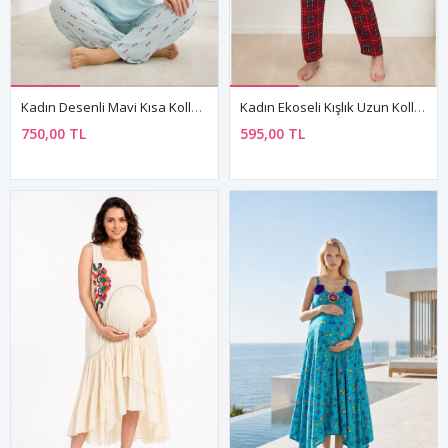
Kadın Desenli Mavi Kısa Kollu Esnek Yumuşak Dokulu Milan Kumaş Yazlık Büyük Beden Pijama Takımı
Kadın Ekoseli Kışlık Uzun Kollu Desenli Önden Düğmeli Kırmızı Süet Pijama Takımı
750,00 TL
595,00 TL