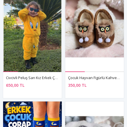
Civcivli Peluş Sarı Kız Erkek Çocuk Kışlık Pamuklu Pijama Takımı
Çocuk Hayvan Figürlü Kahverengi Erkek Kız Unisex Panduf Kışlık Yumuşak Peluş Ev Ayakkabısı
650,00 TL
350,00 TL