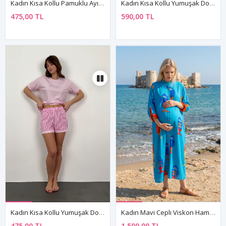
Kadın Kısa Kollu Pamuklu Ayıcıklı Çilekli Kahverengi Desenli Pijama Takımı
Kadın Kısa Kollu Yumuşak Dokulu Bambu Pembe Pijama Takımı
475,00 TL
590,00 TL
Kadın Kısa Kollu Yumuşak Dokulu Yazlık Şortlu Pembe Viskon Pijama Takımı
Kadın Mavi Cepli Viskon Hamile Elbisesi Hakim Yaka Truvakar Kol Yazlık Uzun Balık Desenli
475,00 TL
1.500,00 TL