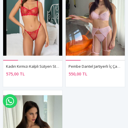
Kadın Kırmızı Kalpli Sütyen String Seksi Transparan Fantezi İç Çamaşırı Takımı
Pembe Dantel Jartiyerli İç Çamaşırı Takımı Balconette Sütyen Yüksek Bel Külot
575,00 TL
550,00 TL
WHATSAPP İLE SİPARİŞ VER