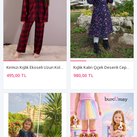
Kırmızı Kışlık Ekoseli Uzun Kol Düğmeli Kız Erkek Çocuk Pijama Takımı
Kışlık Kalın Çiçek Desenli Cepli Pazen Kumaş Bebe Yaka Lacivert Kız Çocuk Elbise
495,00 TL
980,00 TL