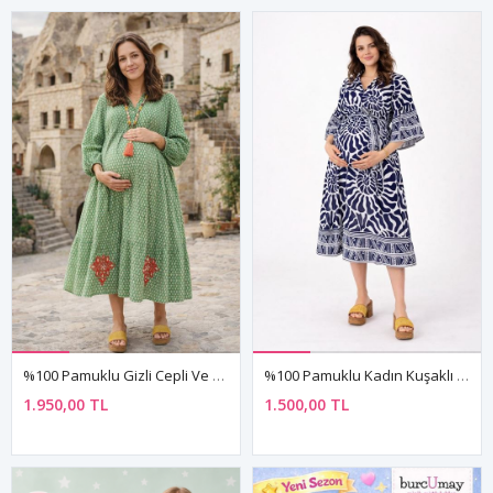
%100 Pamuklu Gizli Cepli Ve Nakışlı Desenli Yeşil Hamile Gömlek Elbise
%100 Pamuklu Kadın Kuşaklı Ve Cepli Yazlık Lacivert Gömlek Yaka Hamile Elbisesi
1.950,00 TL
1.500,00 TL