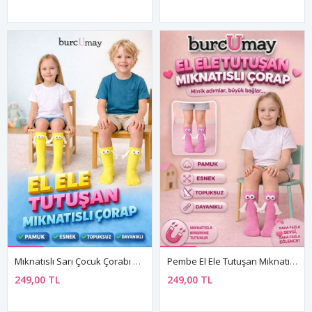
Mıknatıslı Sarı Çocuk Çorabı – Kız Ve Erkek Çocuklara Uygun Pamuklu Model
Pembe El Ele Tutuşan Mıknatıslı 3D Çocuk Çorap Pamuklu
249,00 TL
249,00 TL