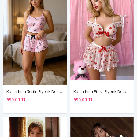
Kadın Kısa Şortlu Fiyonk Desenli Kolsuz Askılı Mini Pembe Pijama Takım
Kadın Kısa Etekli Fiyonk Detaylı Transparan Çilekli Büstiyer Mini Gecelik Takım
690,00 TL
690,00 TL