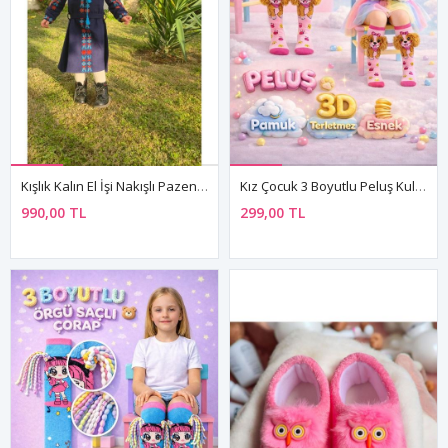
Kışlık Kalın El İşi Nakışlı Pazen Kumaş Uzun Kol Püsküllü Lacivert Kız Çocuk Elbise
Kız Çocuk 3 Boyutlu Peluş Kulaklı Sevimli Köpek Desenli Dizaltı Pembe Çorap
990,00 TL
299,00 TL