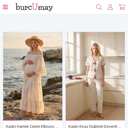
Filtrele
Kadın Hamile Çekim Elbisesi Madonna Yaka Fırfır Detaylı Çok Katlı Kol Ham Pamuk Uzun Elbise
Kadın Kiraz Düğmeli Desenli Pijama Takımı Beyaz Yazlık Kısa Kollu Fitilli Model