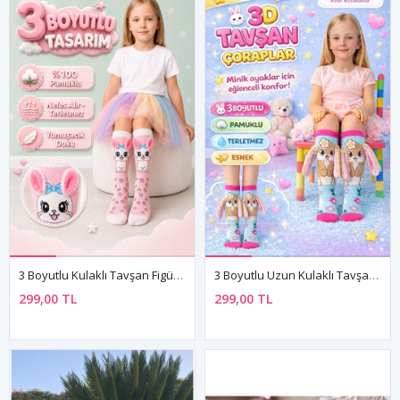
3 Boyutlu Kulaklı Tavşan Figürlü Pembe Kız Çocuk Pamuklu Dizaltı Çorap
3 Boyutlu Uzun Kulaklı Tavşan Figürlü Kız Çocuk Dizaltı Çorap - Eğlenceli Pamuklu Çorap
299,00 TL
299,00 TL