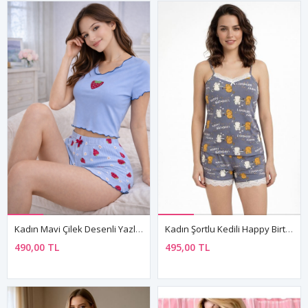
Kadın Mavi Çilek Desenli Yazlık Şortlu Pijama Takımı Kısa Kollu Rahat Ev Giyim
Kadın Şortlu Kedili Happy Birthday Desenli Doğum Günü Hediyesi Pijama Takımı Yazlık Uyku Seti
490,00 TL
495,00 TL