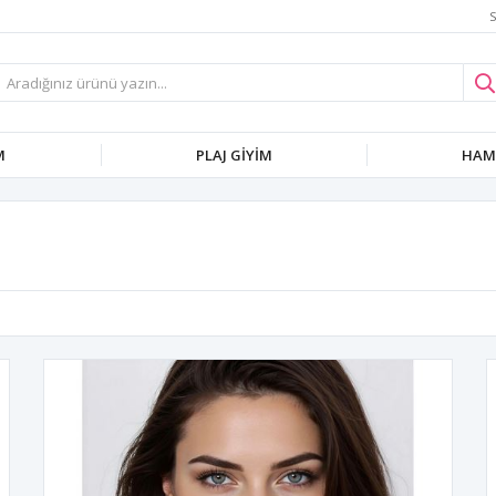
S
M
PLAJ GIYIM
HAMI
i