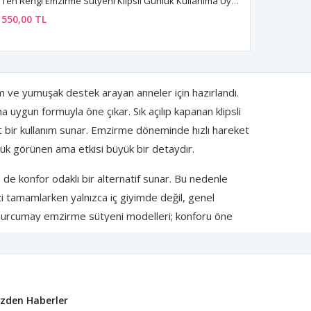
Ten Rengi Emzirme Sütyeni Klipsli Günlük Kullanıma Uygun
550,00 TL
 ve yumuşak destek arayan anneler için hazırlandı.
 uygun formuyla öne çıkar. Sık açılıp kapanan klipsli
 bir kullanım sunar. Emzirme döneminde hızlı hareket
ük görünen ama etkisi büyük bir detaydır.
de konfor odaklı bir alternatif sunar. Bu nedenle
i tamamlarken yalnızca iç giyimde değil, genel
. burcumay emzirme sütyeni modelleri; konforu öne
izden Haberler