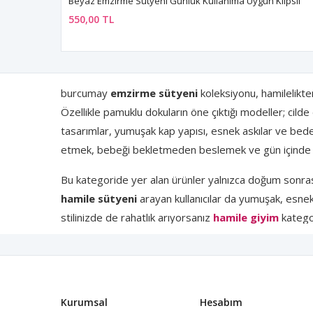
Beyaz Emzirme Sütyeni Günlük Kullanıma Uygun Klipsli
550,00 TL
burcumay
emzirme sütyeni
koleksiyonu, hamilelikt
Özellikle pamuklu dokuların öne çıktığı modeller; cild
tasarımlar, yumuşak kap yapısı, esnek askılar ve be
etmek, bebeği bekletmeden beslemek ve gün içinde da
Bu kategoride yer alan ürünler yalnızca doğum sonrası
hamile sütyeni
arayan kullanıcılar da yumuşak, esnek
stilinizde de rahatlık arıyorsanız
hamile giyim
kategor
alan yapısıyla lohusalık döneminde işinizi kolaylaştırır
Emzirme Sütyeni Nedir? 🤱
Kurumsal
Hesabım