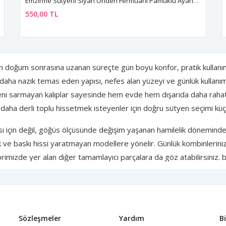
Emzirme Sütyeni Siyah Önden Fermuarlı Pamuklu Ayarlanabilir Askılı
550,00 TL
en doğum sonrasına uzanan süreçte gün boyu konfor, pratik kullanım
e daha nazik temas eden yapısı, nefes alan yüzeyi ve günlük kullanıma
deni sarmayan kalıplar sayesinde hem evde hem dışarıda daha rahat
ha derli toplu hissetmek isteyenler için doğru sütyen seçimi küç
 için değil, göğüs ölçüsünde değişim yaşanan hamilelik döneminde 
 ve baskı hissi yaratmayan modellere yönelir. Günlük kombinleriniz
imizde yer alan diğer tamamlayıcı parçalara da göz atabilirsiniz
ken sade, kullanışlı ve zamansız bir iç giyim deneyimi sunar.
Sözleşmeler
Yardım
B