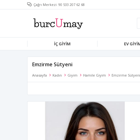
Çağrı Merkezi: 90 533 207 62 68
İÇ GIYIM
EV GIYI
Emzirme Sütyeni
Anasayfa
Kadın
Giyim
Hamile Giyim
Emzirme Sütyen