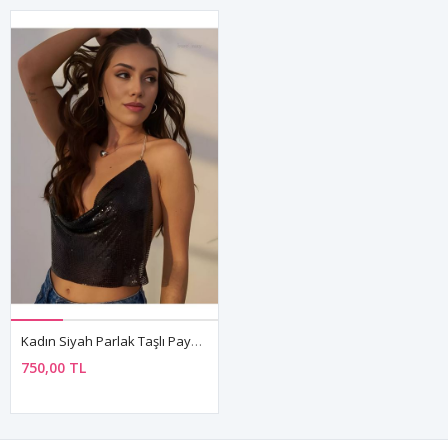
Kadın Siyah Parlak Taşlı Payetli Mini Crop Kayık Yaka Seksi Zincirli Bluz Zırh Büstiyer
750,00 TL