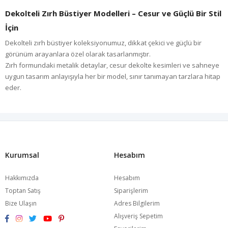
Dekolteli Zırh Büstiyer Modelleri – Cesur ve Güçlü Bir Stil
İçin
Dekolteli zırh büstiyer koleksiyonumuz, dikkat çekici ve güçlü bir
görünüm arayanlara özel olarak tasarlanmıştır.
Zırh formundaki metalik detaylar, cesur dekolte kesimleri ve sahneye
uygun tasarım anlayışıyla her bir model, sınır tanımayan tarzlara hitap
eder.
Koleksiyondaki Öne Çıkan Modeller
Bu özel koleksiyonda yer alan büstiyerler şunlardır:
• Metalik zırh dekolteli büstiyer
• Gümüş detaylı zırh büstiyer
Kurumsal
Hesabım
• Siyah zırh büstiyer
• Leopar desenli zırh büstiyer
Hakkımızda
Hesabım
Her biri farklı ortamlarda fark yaratmak isteyen kadınlar için
Toptan Satış
Siparişlerim
tasarlanmıştır.
Bize Ulaşın
Adres Bilgilerim
Alışveriş Sepetim
Sahne ve Günlük Stil İçin Uygun