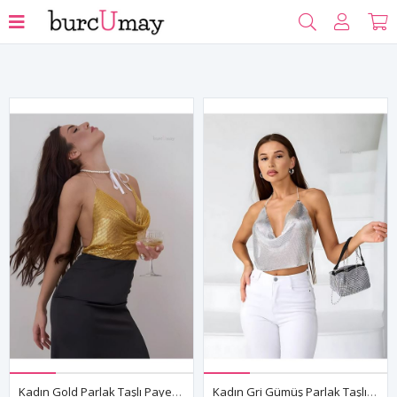
Filtrele
Kadın Gold Parlak Taşlı Payetli Mini Crop Kayık Yaka Seksi Zincirli Bluz Zırh Büstiyer
Kadın Gri Gümüş Parlak Taşlı Payetli Mini Crop Kayık Yaka Seksi Zincirli Bluz Zırh Büstiyer