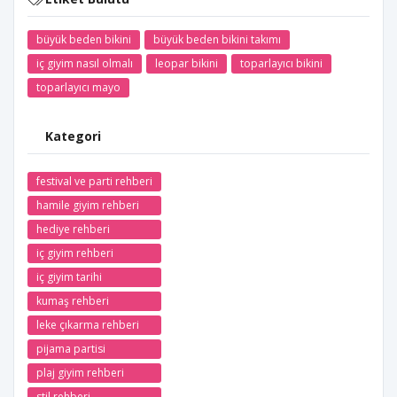
büyük beden bikini
büyük beden bikini takımı
iç giyim nasıl olmalı
leopar bikini
toparlayıcı bikini
toparlayıcı mayo
Kategori
festival ve parti rehberi
hamile giyim rehberi
hediye rehberi
iç giyim rehberi
iç giyim tarihi
kumaş rehberi
leke çıkarma rehberi
pijama partisi
plaj giyim rehberi
stil rehberi