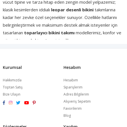
vücut tipine ve tarza hitap eden zengin model yelpazemiz;
klasik kesimlerden iddialı
leopar desenli bikini
takımlarına
kadar her zevke özel seçenekler sunuyor. Özellikle hatlarını
belirginleştirmek ve maksimum destek almak isteyenler için
tasarlanan
toparlayıcı bikini takımı
modellerimiz, konfor ve
güveni bir arada hissetmenizi sağlıyor.
Ürünlerimizde kullanılan yüksek kaliteli
Polyamid ve Elastan
karışımlı kumaşlar, suya karşı dayanıklılığı ve hızlı kuruma özelliği
Kurumsal
Hesabım
ile plaj konforunuzu kesintisiz kılıyor. İster push-up destekli
modellerle dolgun bir görünüm, ister bandeau kesimlerle
Hakkımızda
Hesabım
eforsuz bir şıklık yakalayın; koleksiyonumuzdaki her parça
Toptan Satış
Siparişlerim
bedeninizi kusursuzca kucaklayacak şekilde hazırlandı.
Büyük
Bize Ulaşın
Adres Bilgilerim
beden bikini takımı
seçeneklerimizle her kadının plaj
Alışveriş Sepetim
modasında özgürce yer almasını sağlayan burcumay, dayanıklı
Favorilerim
dokuları ve solmayan canlı renkleriyle yaz boyunca en yakın
Blog
arkadaşınız olacak. Şimdi tarzınıza en uygun modeli keşfedin,
Sözleşmeler
Yardım