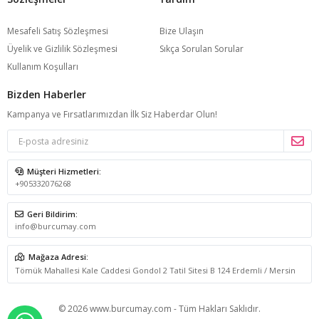
yazın parlayan yıldızı siz olun.
Mesafeli Satış Sözleşmesi
Bize Ulaşın
Bikini Takımı Seçiminde Rehber: Model
Üyelik ve Gizlilik Sözleşmesi
Sıkça Sorulan Sorular
ve Kesim
Kullanım Koşulları
Bizden Haberler
Bikini takımı seçimi yalnızca renk ve desen tercihinden ibaret
Kampanya ve Fırsatlarımızdan İlk Siz Haberdar Olun!
değildir; doğru kesim vücut oranlarını dengeler, özgüveni artırır
ve gün boyu konforu sağlar. Koleksiyondaki her model belirli
bir vücut tipi ve kullanım amacı gözetilerek tasarlanmıştır.
Müşteri Hizmetleri:
+905332076268
Üçgen Bikini
Geri Bildirim:
info@burcumay.com
Bağlama noktaları sayesinde tam ayarlanabilir olan üçgen bikini,
en klasik ve en çok yönlü kesimdir. Boyun bağlama seviyesi
Mağaza Adresi:
değiştirilerek dekolte derinliği ayarlanabilir; yan bağlama
Tömük Mahallesi Kale Caddesi Gondol 2 Tatil Sitesi B 124 Erdemli / Mersin
noktası kalça hattını şekillendirir. İnce ve orta yapılı vücut tipleri
için ideal olan bu kesim,
© 2026 www.burcumay.com - Tüm Hakları Saklıdır.
üçgen bikini takımı
koleksiyonumuzda